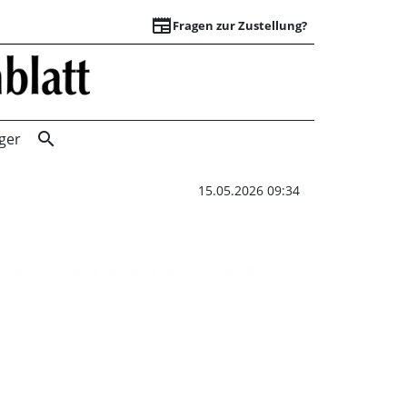
newspaper
Fragen zur Zustellung?
„50 Jahre miteina
search
ger
15.05.2026 09:34