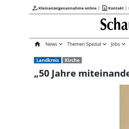
how_to_reg
contact_page
Kleinanzeigenannahme online
Kontakt
home
expand_more
expand_more
expand_more
News
Themen Spezial
Jobs
Landkreis
Kirche
„50 Jahre miteinand