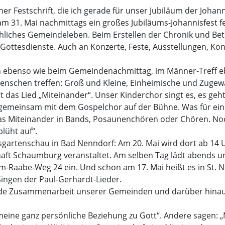
iner Festschrift, die ich gerade für unser Jubiläum der Johan
m 31. Mai nachmittags ein großes Jubiläums-Johannisfest fe
chliches Gemeindeleben. Beim Erstellen der Chronik und Bet
 Gottesdienste. Auch an Konzerte, Feste, Ausstellungen, K
en ebenso wie beim Gemeindenachmittag, im Männer-Treff e
enschen treffen: Groß und Kleine, Einheimische und Zugewa
st das Lied „Miteinander“. Unser Kinderchor singt es, es g
 gemeinsam mit dem Gospelchor auf der Bühne. Was für ein
das Miteinander in Bands, Posaunenchören oder Chören. Noch
lüht auf“.
esgartenschau in Bad Nenndorf: Am 20. Mai wird dort ab 14 
aft Schaumburg veranstaltet. Am selben Tag lädt abends un
Raabe-Weg 24 ein. Und schon am 17. Mai heißt es in St. Niko
ingen der Paul-Gerhardt-Lieder.
ende Zusammenarbeit unserer Gemeinden und darüber hinau
meine ganz persönliche Beziehung zu Gott“. Andere sagen: „M