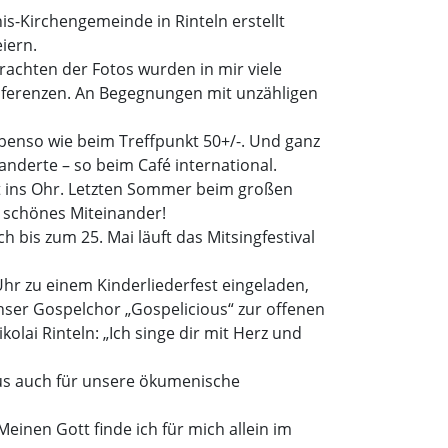
nis-Kirchengemeinde in Rinteln erstellt
iern.
rachten der Fotos wurden in mir viele
onferenzen. An Begegnungen mit unzähligen
benso wie beim Treffpunkt 50+/-. Und ganz
nderte – so beim Café international.
eht ins Ohr. Letzten Sommer beim großen
 schönes Miteinander!
 bis zum 25. Mai läuft das Mitsingfestival
Uhr zu einem Kinderliederfest eingeladen,
ser Gospelchor „Gospelicious“ zur offenen
lai Rinteln: „Ich singe dir mit Herz und
s auch für unsere ökumenische
einen Gott finde ich für mich allein im