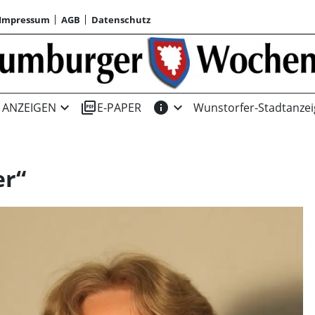
Impressum
AGB
Datenschutz
expand_more
picture_as_pdf
info
expand_more
ANZEIGEN
E-PAPER
Wunstorfer-Stadtanzei
er“