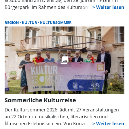
& Sobo Band am Dienstag, den 28. Juli um 19 Uhr im
Bürgerpark. Im Rahmen des Kultursommers der
Region bringt die deutsch-französisch-polnische
Formation ihre ganz eigene Mischung aus Globaler
REGION
KULTUR
KULTURSOMMER
Musik und vokalem Jazz auf die Bühne.
Sommerliche Kulturreise
Der Kultursommer 2026 lädt mit 27 Veranstaltungen
an 22 Orten zu musikalischen, literarischen und
filmischen Erlebnissen ein. Von Konzerten über