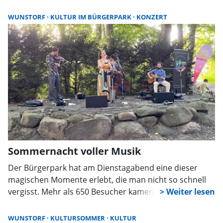
Zauberei bis hin zu Kino im Freibad erwartet Besucher
zwischen Juli und August ein abwechslungsreiches
WUNSTORF
KULTUR IM BÜRGERPARK
KONZERT
Programm für alle Generationen.
Sommernacht voller Musik
Der Bürgerpark hat am Dienstagabend eine dieser
magischen Momente erlebt, die man nicht so schnell
vergisst. Mehr als 650 Besucher kamen zur
Naturbühne, um die Kölner Band ANTIGUA zu hören.
Sie wurden mit einer poetisch-musikalischen Weltreise
WUNSTORF
KULTURSOMMER
KULTUR