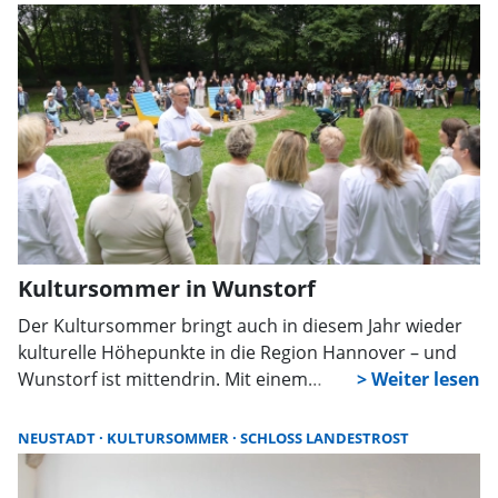
belohnt.
Kultursommer in Wunstorf
Der Kultursommer bringt auch in diesem Jahr wieder
kulturelle Höhepunkte in die Region Hannover – und
Wunstorf ist mittendrin. Mit einem
abwechslungsreichen Programm, das bis zum 20.
August läuft, lädt die Veranstaltungsreihe dazu ein,
NEUSTADT
KULTURSOMMER
SCHLOSS LANDESTROST
Musik, Kunst und Gemeinschaft an besonderen Orten
zu erleben.