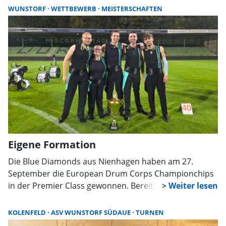
Besonders glänzten Alexander Karl und Moritz Faltinat
WUNSTORF
WETTBEWERB
MEISTERSCHAFTEN
mit Spitzenresultaten.
Eigene Formation
Die Blue Diamonds aus Nienhagen haben am 27.
September die European Drum Corps Championchips
in der Premier Class gewonnen. Bereits Anfang
September wurden sie Deutscher Meister.
KOLENFELD
ASV WUNSTORF SÜDAUE
TURNEN