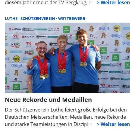
diesem Jahr erneut der TV Bergkrug, mitmachen
können Mannschaften aus Helpsen, Hespe, Nienstädt
und Seggebruch mit mindestens drei Spielerinnen und
LUTHE
SCHÜTZENVEREIN
WETTBEWERB
Spielern.
Neue Rekorde und Medaillen
Der Schützenverein Luthe feiert große Erfolge bei den
Deutschen Meisterschaften: Medaillen, neue Rekorde
und starke Teamleistungen in Disziplinen wie
Kleinkaliber, Parasport und Blasrohrschießen.