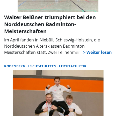
Walter Beißner triumphiert bei den
Norddeutschen Badminton-
Meisterschaften
Im April fanden in Niebüll, Schleswig-Holstein, die
Norddeutschen Altersklassen Badminton
Meisterschaften statt. Zwei Teilnehmer des TSV Bad
Eilsen, Christina Korth und Walter Beißner, hatten sich
über die Landesmeisterschaften für alle drei
RODENBERG
LEICHTATHLETEN
LEICHTATHLETIK
Disziplinen qualifiziert.