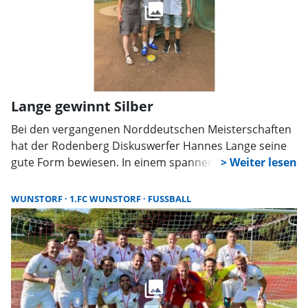
Lange gewinnt Silber
Bei den vergangenen Norddeutschen Meisterschaften
hat der Rodenberg Diskuswerfer Hannes Lange seine
gute Form bewiesen. In einem spannenden und gut
besetztem Wettkampf landete er gleich im ersten
Versuch einen Wurf, der ihn dem Weg zur
WUNSTORF
1.FC WUNSTORF
FUSSBALL
Silbermedaille ebnete.