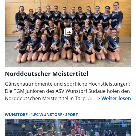
Norddeutscher Meistertitel
Gänsehautmomente und sportliche Höchstleistungen:
Die TGM Junioren des ASV Wunstorf Südaue holen den
Norddeutschen Meistertitel in Tarp. Auch die weiteren
Teams überzeugen mit starken Platzierungen und
zeigen eindrucksvoll, was Teamgeist und Trainingsfleiß
WUNSTORF
1.FC WUNSTORF
SPORT
bewirken können.