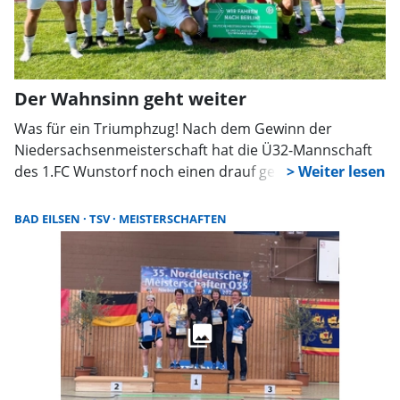
Der Wahnsinn geht weiter
Was für ein Triumphzug! Nach dem Gewinn der
Niedersachsenmeisterschaft hat die Ü32-Mannschaft
des 1.FC Wunstorf noch einen drauf gesetzt und sich
auch den Titel bei der Norddeutschen Meisterschaft in
Bargteheide geholt. Der Wahnsinn geht aber noch
BAD EILSEN
TSV
MEISTERSCHAFTEN
weiter. Und zwar in Berlin.