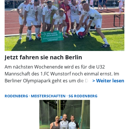
Jetzt fahren sie nach Berlin
Am nächsten Wochenende wird es für die U32
Mannschaft des 1.FC Wunstorf noch einmal ernst. Im
Berliner Olympiapark geht es um die Deutsche
Meisterschaft. Als Norddeutscher Meister tritt das
Team um Abwehrchef und Co-Trainer Daniel
RODENBERG
MEISTERSCHAFTEN
SG RODENBERG
McGuinness in einem Finalturnier gegen vier weitere
Regionalmeister an, darunter auch den FC Bayern
München.