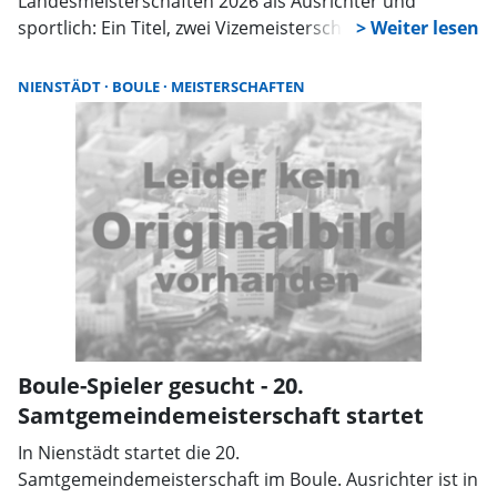
Landesmeisterschaften 2026 als Ausrichter und
sportlich: Ein Titel, zwei Vizemeisterschaften und eine
rundum gelungene Organisation mit 500 Teilnehmern
machen das Wochenende zu einem besonderen Erfolg
NIENSTÄDT
BOULE
MEISTERSCHAFTEN
für Verein und Stadt.
Boule-Spieler gesucht - 20.
Samtgemeindemeisterschaft startet
In Nienstädt startet die 20.
Samtgemeindemeisterschaft im Boule. Ausrichter ist in