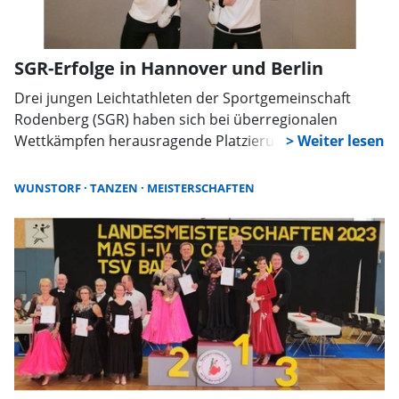
SGR-Erfolge in Hannover und Berlin
Drei jungen Leichtathleten der Sportgemeinschaft
Rodenberg (SGR) haben sich bei überregionalen
Wettkämpfen herausragende Platzierungen gesichert.
Hannes Lange holte dabei mit dem Diskus die
Norddeutsche Meisterschaft nach Schaumburg.
WUNSTORF
TANZEN
MEISTERSCHAFTEN