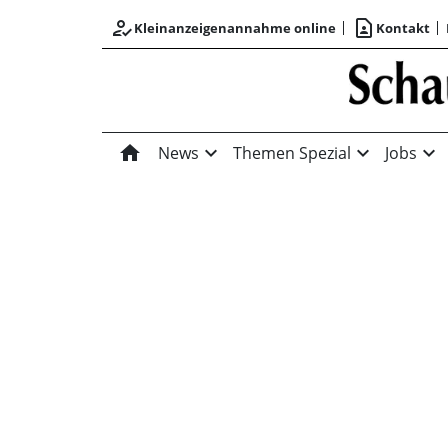
how_to_reg
contact_page
Kleinanzeigenannahme online
Kontakt
home
expand_more
expand_more
expand_more
News
Themen Spezial
Jobs