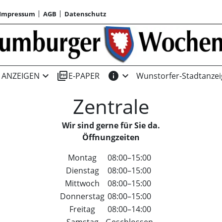
Impressum
AGB
Datenschutz
expand_more
picture_as_pdf
info
expand_more
ANZEIGEN
E-PAPER
Wunstorfer-Stadtanzei
Zentrale
Wir sind gerne für Sie da.
Öffnungzeiten
Montag
08:00–15:00
Dienstag
08:00–15:00
Mittwoch
08:00–15:00
Donnerstag
08:00–15:00
Freitag
08:00–14:00