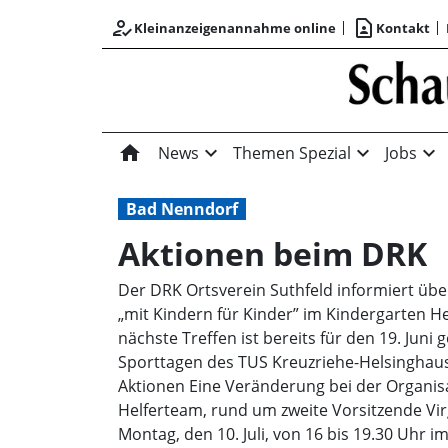
how_to_reg
contact_page
Kleinanzeigenannahme online
Kontakt
home
expand_more
expand_more
expand_more
News
Themen Spezial
Jobs
Bad Nenndorf
Aktionen beim DRK
Der DRK Ortsverein Suthfeld informiert übe
„mit Kindern für Kinder” im Kindergarten H
nächste Treffen ist bereits für den 19. Juni
Sporttagen des TUS Kreuzriehe-Helsinghaus
Aktionen Eine Veränderung bei der Organis
Helferteam, rund um zweite Vorsitzende Virg
Montag, den 10. Juli, von 16 bis 19.30 Uhr i