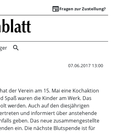
newspaper
Fragen zur Zustellung?
Aktionen beim DR
search
ger
07.06.2017 13:00
hat der Verein am 15. Mai eine Kochaktion
 und Spaß waren die Kinder am Werk. Das
rholt werden. Auch auf den diesjährigen
vertreten und informiert über anstehende
nfalls geben. Das neue zusammengestellte
enden ein. Die nächste Blutspende ist für