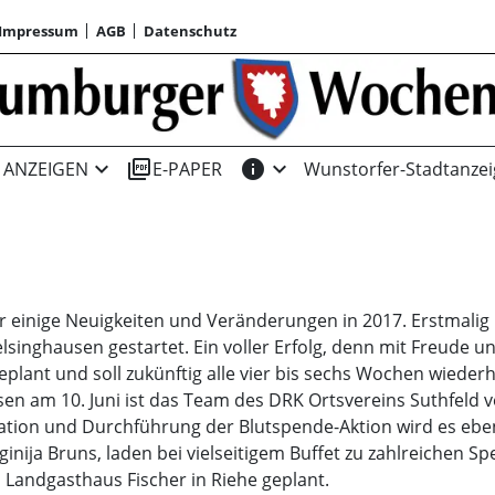
Impressum
AGB
Datenschutz
expand_more
picture_as_pdf
info
expand_more
ANZEIGEN
E-PAPER
Wunstorfer-Stadtanzei
r einige Neuigkeiten und Veränderungen in 2017. Erstmalig 
elsinghausen gestartet. Ein voller Erfolg, denn mit Freude
 geplant und soll zukünftig alle vier bis sechs Wochen wiede
en am 10. Juni ist das Team des DRK Ortsvereins Suthfeld 
ation und Durchführung der Blutspende-Aktion wird es ebe
inija Bruns, laden bei vielseitigem Buffet zu zahlreichen Sp
m Landgasthaus Fischer in Riehe geplant.