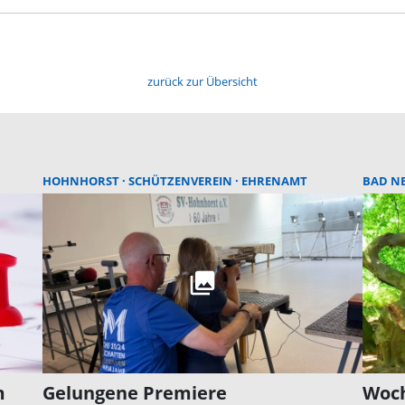
zurück zur Übersicht
HOHNHORST
SCHÜTZENVEREIN
EHRENAMT
BAD N
m
Gelungene Premiere
Woch