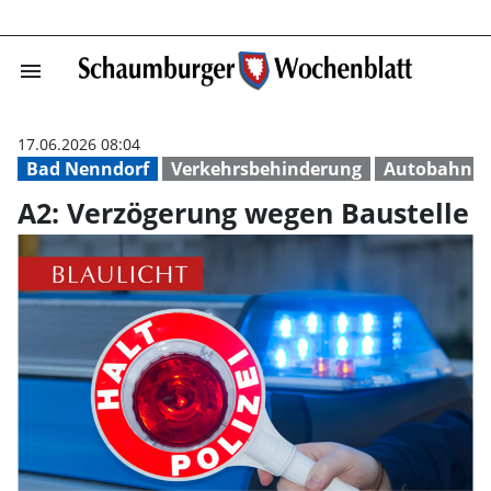
menu
A2: Verzögerung
17.06.2026 08:04
Bad Nenndorf
Verkehrsbehinderung
Autobahn 2
A2: Verzögerung wegen Baustelle