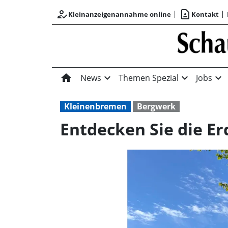
how_to_reg
contact_page
Kleinanzeigenannahme online
Kontakt
home
expand_more
expand_more
expand_more
News
Themen Spezial
Jobs
Kleinenbremen
Bergwerk
Entdecken Sie die Er