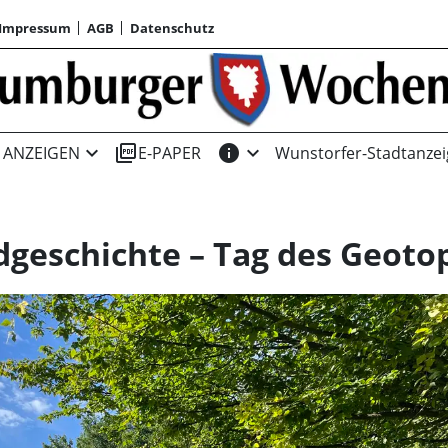
Impressum
AGB
Datenschutz
expand_more
picture_as_pdf
info
expand_more
ANZEIGEN
E-PAPER
Wunstorfer-Stadtanzei
dgeschichte – Tag des Geoto