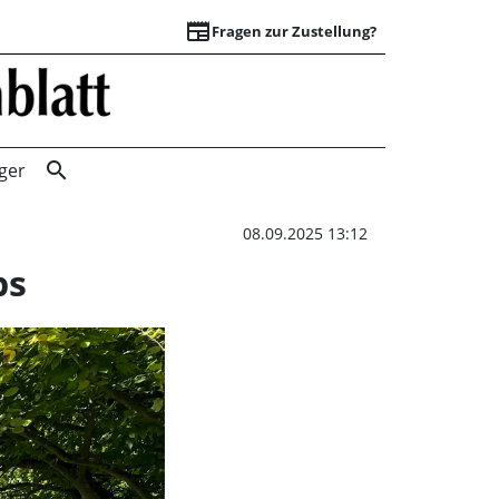
newspaper
Fragen zur Zustellung?
Entdecken Sie die
search
ger
08.09.2025 13:12
ps