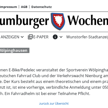
Impressum
AGB
Datenschutz
expand_more
picture_as_pdf
info
expand_more
ANZEIGEN
E-PAPER
Wunstorfer-Stadtanzei
Wölpinghausen
enen E-Bike/Pedelec veranstaltet der Sportverein Wölpingh
schen Fahrrad Club und der Verkehrswacht Nienburg am 3. 
le. Der Kurs besteht aus einem theoretischen und einem pra
zt ist, ist eine vorherige, verbindliche Anmeldung unter 0
. Ein Fahrradhelm ist bei einer Teilnahme Pflicht.
zurück zur Übersicht