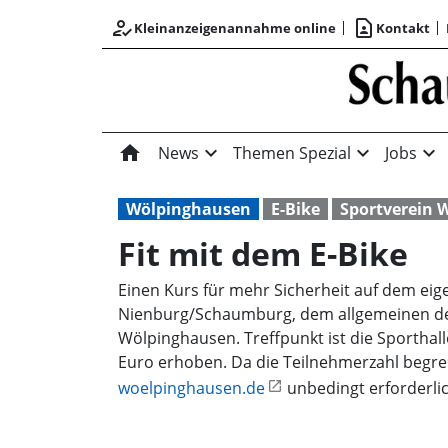
how_to_reg
contact_page
Kleinanzeigenannahme online
Kontakt
home
expand_more
expand_more
expand_more
News
Themen Spezial
Jobs
Wölpinghausen
E-Bike
Sportverein 
Fit mit dem E-Bike
Einen Kurs für mehr Sicherheit auf dem eig
Nienburg/Schaumburg, dem allgemeinen deut
Wölpinghausen. Treffpunkt ist die Sporthal
Euro erhoben. Da die Teilnehmerzahl begren
woelpinghausen.de
unbedingt erforderlich