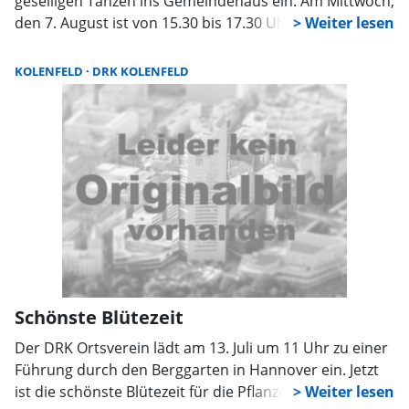
geselligen Tanzen ins Gemeindehaus ein. Am Mittwoch,
den 7. August ist von 15.30 bis 17.30 Uhr Sommerfest,
bei schönem Wetter im Garten bei R. Tätz, ansonsten
im Gemeindehaus. Am 16. August lädt der Ortsverein
KOLENFELD
DRK KOLENFELD
zur Schifffahrt auf dem Steinhuder Meer ein. Das
Thema lautet „Abendbrot im Abendrot“. Die Fahrt geht
von 19 bis 21 Uhr. Der Preis pro Person beträgt 33
Euro. Anmeldungen nehmen R. Tätz unter 05031/2911
oder bei H. Elsner unter 05031/12387 bis zum 10.
August entgegen.
Schönste Blütezeit
Der DRK Ortsverein lädt am 13. Juli um 11 Uhr zu einer
Führung durch den Berggarten in Hannover ein. Jetzt
ist die schönste Blütezeit für die Pflanzen jeglicher Art.