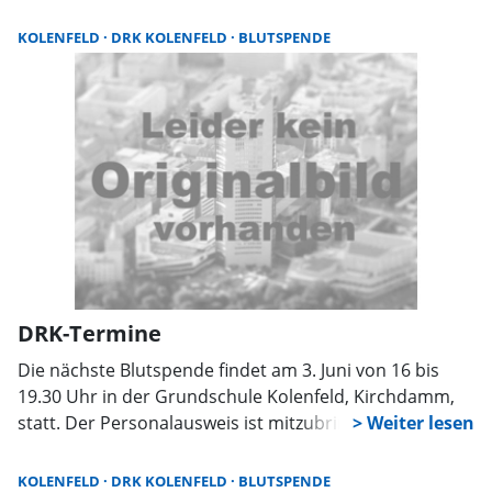
Anmeldungen für den Ausflug werden bis zum 10. Juli
bei Helga Elsner unter 05031/12387 oder bei Renate
KOLENFELD
DRK KOLENFELD
BLUTSPENDE
Tätz unter 05031/2911 entgegengenommen. Die
Gruppe fährt mit der Bahn nach Hannover. Weitere
Informationen dazu gibt es nach der Anmeldung.
DRK-Termine
Die nächste Blutspende findet am 3. Juni von 16 bis
19.30 Uhr in der Grundschule Kolenfeld, Kirchdamm,
statt. Der Personalausweis ist mitzubringen. Nch der
Blutspende werden alle Spender zu einem Imbiss
eingeladen. Zum Spargelessen wird am Mittwoch, den
KOLENFELD
DRK KOLENFELD
BLUTSPENDE