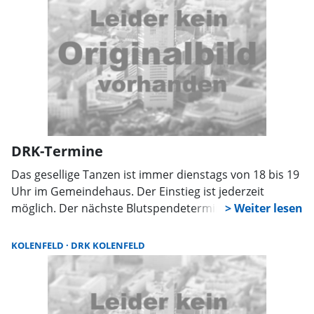
DRK-Termine
Das gesellige Tanzen ist immer dienstags von 18 bis 19
Uhr im Gemeindehaus. Der Einstieg ist jederzeit
möglich. Der nächste Blutspendetermin in der
Grundschule ist am 5. Februar in der Zeit von 16 bis
19.30 Uhr. Personalausweis und Spenderausweis sind
KOLENFELD
DRK KOLENFELD
mitzubringen. Für alle Spender gibt es einen Imbiss.
Karneval wird am Mittwoch, den 7. Februar von 15.30
bis 17.30 Uhr im Gemeindehaus gefeiert. Jeder Beitrag
zum Faschingsnachmittag ist willkommen.