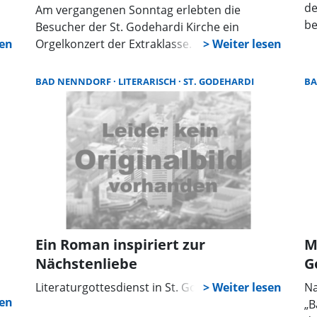
de
Am vergangenen Sonntag erlebten die
be
Besucher der St. Godehardi Kirche ein
Or
r
Orgelkonzert der Extraklasse. Der
re
pe
renommierte Organist Wolfgang Kraus aus
Re
t
Regensburg präsentierte im Rahmen der St.
BAD NENNDORF
LITERARISCH
ST. GODEHARDI
B
Pr
t.
Godehardi Konzerte zum 200-jährigen
lo
rf
Orgeljubiläum ein beeindruckendes
mu
Programm unter dem Motto „Großer Gott wir
Ge
loben Dich“. Die Musikauswahl spannte einen
Ba
s
Bogen vom Barock bis zur Gegenwart und
Eb
umfasste sowohl bekannte Werke als auch
e
Kompositionen weniger bekannter Musiker.
Ein Roman inspiriert zur
M
Nächstenliebe
G
Literaturgottesdienst in St. Godehardi
Na
u
„B