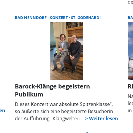
17
de
r
ei
Fa
BAD NENNDORF
KONZERT
ST. GODEHARDI
B
vi
Barock-Klänge begeistern
R
Publikum
Na
le
Dieses Konzert war absolute Spitzenklasse“,
17
in
so äußerte sich eine begeisterte Besucherin
pr
der Aufführung „Klangwelten – Orgel Plus“ in
un
der St. Godehardi Kirche Bad Nenndorf. „Und
Pl
sie war nicht die Einzige, die noch einige Zeit