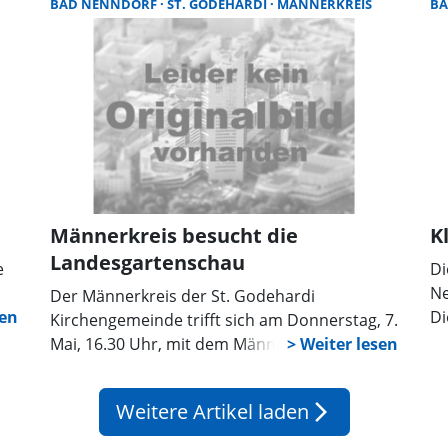
BAD NENNDORF
ST. GODEHARDI
MÄNNERKREIS
B
Gr
in der Kirche blieb, um sich mit anderen über
ku
das bewegende, künstlerisch eindrucksvolle
se
Konzert zu unterhalten“, so die
Kirchengemeinde in einer Pressemitteilung.
Männerkreis besucht die
K
Landesgartenschau
e
Di
Ne
Der Männerkreis der St. Godehardi
Di
Kirchengemeinde trifft sich am Donnerstag, 7.
Ki
Mai, 16.30 Uhr, mit dem Männerkreis der
se
Kirchengemeinde Frielingen, Horst und
en
di
Meyenfeld. Beide Männerkreise wollen sich
Weitere Artikel laden
arrow_forward_ios
zunächst bei einem gemütlichen Abendessen
kennenlernen und dann gemeinsam die LAGA