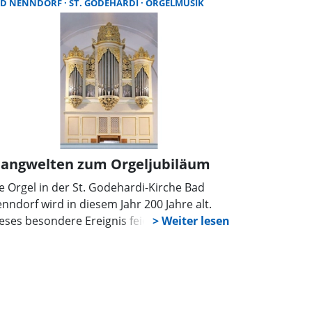
AD NENNDORF
ST. GODEHARDI
ORGELMUSIK
undstück geschaffen. Der Neubau wurde in
rzer Zeit errichtet und erlebte jetzt bereits
in Richtfest.
langwelten zum Orgeljubiläum
e Orgel in der St. Godehardi-Kirche Bad
nndorf wird in diesem Jahr 200 Jahre alt.
eses besondere Ereignis feiert die
rchengemeinde mit einer Konzertreihe mit
chs verschiedenen Sonntags-Konzerten an
eser Orgel, von April bis September 2026.