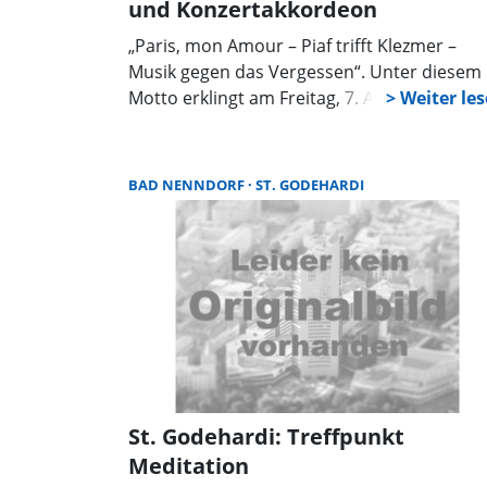
und Konzertakkordeon
„Paris, mon Amour – Piaf trifft Klezmer –
Musik gegen das Vergessen“. Unter diesem
Motto erklingt am Freitag, 7. August, 19 Uhr
in der St. Godehardi Kirche Bad Nenndorf, e
überraschendes Konzert mit dem Duo „Sin
Your Soul“ aus dem Norden Schleswig-
BAD NENNDORF
ST. GODEHARDI
Holsteins.
St. Godehardi: Treffpunkt
Meditation