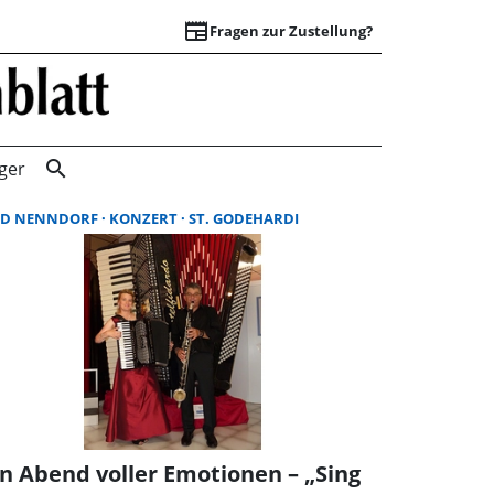
newspaper
Fragen zur Zustellung?
Suchergebnisse |
search
ger
AD NENNDORF
KONZERT
ST. GODEHARDI
in Abend voller Emotionen – „Sing