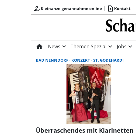
how_to_reg
contact_page
Kleinanzeigenannahme online
Kontakt
home
expand_more
expand_more
expand_more
News
Themen Spezial
Jobs
BAD NENNDORF
KONZERT
ST. GODEHARDI
Überraschendes mit Klarinetten