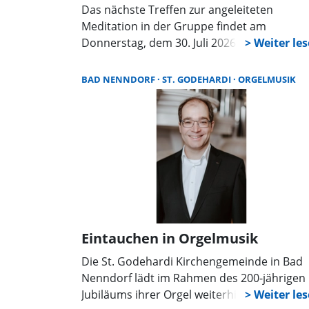
Das nächste Treffen zur angeleiteten
Meditation in der Gruppe findet am
Donnerstag, dem 30. Juli 2026, um 19:00 Uh
in der St. Godehardi Kirche statt. Die Grup
versammelt sich um den Taufstein und nutz
BAD NENNDORF
ST. GODEHARDI
ORGELMUSIK
den besonderen Raum, den die Kirche biete
Die Gemeinden Bad Nenndorf und Beckedo
laden herzlich zu dieser angeleiteten
Meditation ein. Geleitet wird sie von der
Meditationslehrerin Sabine Chmielewski au
Bad Nenndorf und Beckedorfs Pastor Falk
Nisch. Jeder ist willkommen – Vorkenntniss
sind nicht erforderlich.
Eintauchen in Orgelmusik
Die St. Godehardi Kirchengemeinde in Bad
Nenndorf lädt im Rahmen des 200-jährigen
Jubiläums ihrer Orgel weiterhin monatlich z