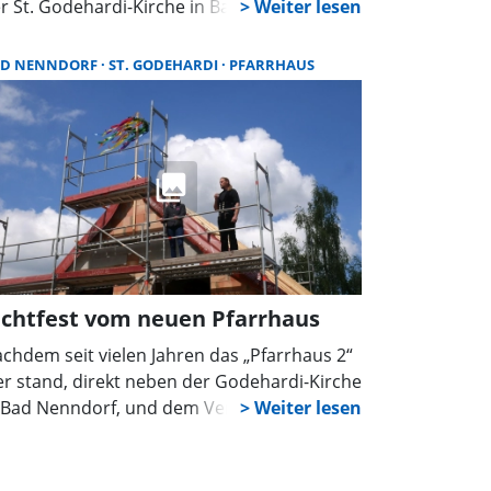
r St. Godehardi-Kirche in Bad Nenndorf
ne Revival-Aufführung in Form eines
milienmusicals. Dabei werden Akteure aus
AD NENNDORF
ST. GODEHARDI
PFARRHAUS
er Generationen zu sehen und hören sein.
ichtfest vom neuen Pfarrhaus
chdem seit vielen Jahren das „Pfarrhaus 2“
er stand, direkt neben der Godehardi-Kirche
 Bad Nenndorf, und dem Verfall
eisgegeben war – es galt inzwischen als
bewohnbar – wurde mit seinem Abriss
atz für ein neues Gebäude auf diesem