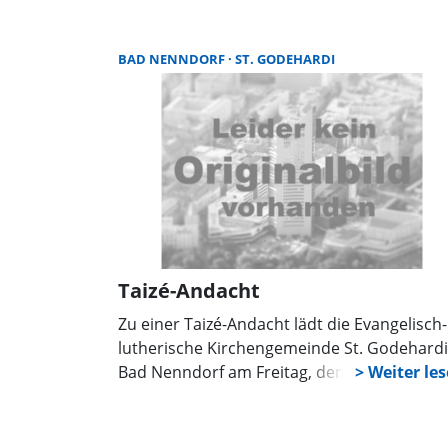
Konzerten ein. Am Sonntag, 28. Juni, ist um 
Uhr erneut ein „Klangwelten“-Konzert in de
Kirche zu erleben.
BAD NENNDORF
ST. GODEHARDI
Taizé-Andacht
Zu einer Taizé-Andacht lädt die Evangelisch-
lutherische Kirchengemeinde St. Godehardi
Bad Nenndorf am Freitag, dem 29. Mai um 
Uhr in das Himmelszelt auf der
Landesgartenschau ein.