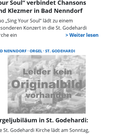
our Soul“ verbindet Chansons
nd Klezmer in Bad Nenndorf
o „Sing Your Soul“ lädt zu einem
sonderen Konzert in die St. Godehardi
rche ein
AD NENNDORF
ORGEL
ST. GODEHARDI
rgeljubiläum in St. Godehardi:
e St. Godehardi Kirche lädt am Sonntag,