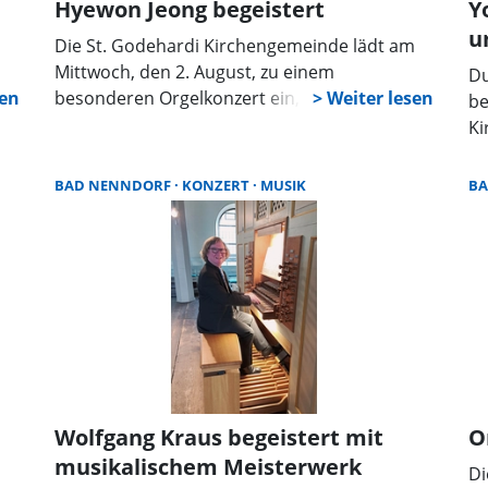
Hyewon Jeong begeistert
Y
u
Die St. Godehardi Kirchengemeinde lädt am
Mittwoch, den 2. August, zu einem
Du
,
besonderen Orgelkonzert ein, um das 200-
be
in
jährige Jubiläum der Orgel zu feiern. Ab 17
Ki
g
Uhr wird die junge südkoreanische Organistin
Hyewon Jeong die Zuhörer mit einem
BAD NENNDORF
KONZERT
MUSIK
B
Programm voller barocker Meisterwerke
verzaubern.
Wolfgang Kraus begeistert mit
O
musikalischem Meisterwerk
Di