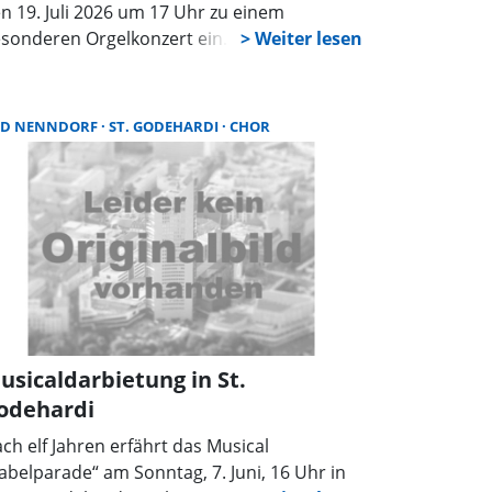
n 19. Juli 2026 um 17 Uhr zu einem
sonderen Orgelkonzert ein. Im Rahmen der
geljubiläumskonzerte präsentiert der
nommierte Organist Wolfgang Kraus aus
gensburg ein abwechslungsreiches
AD NENNDORF
ST. GODEHARDI
CHOR
ogramm unter dem Motto „Großer Gott wir
ben Dich“. Die Zuhörer erwartet eine
sikalische Reise von Barock bis zur
genwart, mit Werken von Johann Sebastian
ch, Wolfgang Amadeus Mozart und
erhard Kraus.
usicaldarbietung in St.
odehardi
ch elf Jahren erfährt das Musical
abelparade“ am Sonntag, 7. Juni, 16 Uhr in