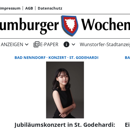
Impressum
AGB
Datenschutz
expand_more
picture_as_pdf
info
expand_more
ANZEIGEN
E-PAPER
Wunstorfer-Stadtanzei
BAD NENNDORF
KONZERT
ST. GODEHARDI
B
Jubiläumskonzert in St. Godehardi:
E