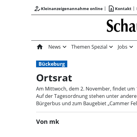
how_to_reg
contact_page
Kleinanzeigenannahme online
Kontakt
home
expand_more
expand_more
expand_more
News
Themen Spezial
Jobs
Bückeburg
Ortsrat
Am Mittwoch, dem 2. November, findet um 19
Auf der Tagesordnung stehen unter anderem
Bürgerbus und zum Baugebiet „Cammer Fel
Von mk