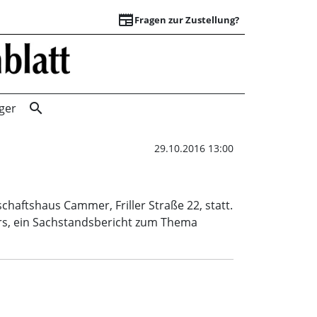
newspaper
Fragen zur Zustellung?
Ortsrat | Schaumb
search
ger
29.10.2016 13:00
haftshaus Cammer, Friller Straße 22, statt.
rs, ein Sachstandsbericht zum Thema