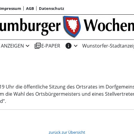
Impressum
AGB
Datenschutz
expand_more
picture_as_pdf
info
expand_more
ANZEIGEN
E-PAPER
Wunstorfer-Stadtanzei
 Uhr die öffentliche Sitzung des Ortsrates im Dorfgemeinsc
 die Wahl des Ortsbürgermeisters und eines Stellvertrete
d”.
zurück zur Übersicht