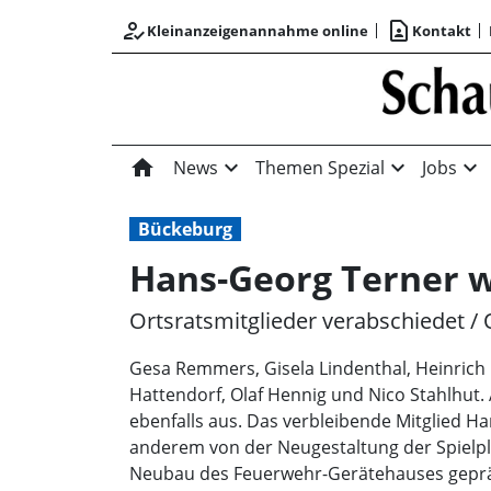
how_to_reg
contact_page
Kleinanzeigenannahme online
Kontakt
home
expand_more
expand_more
expand_more
News
Themen Spezial
Jobs
Bückeburg
Hans-Georg Terner w
Ortsratsmitglieder verabschiedet / 
Gesa Remmers, Gisela Lindenthal, Heinrich 
Hattendorf, Olaf Hennig und Nico Stahlhut.
ebenfalls aus. Das verbleibende Mitglied Ha
anderem von der Neugestaltung der Spielp
Neubau des Feuerwehr-Gerätehauses gepräg