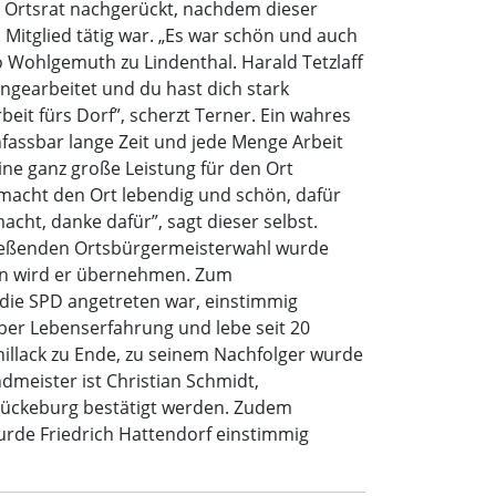
en Ortsrat nachgerückt, nachdem dieser
Mitglied tätig war. „Es war schön und auch
 Wohlgemuth zu Lindenthal. Harald Tetzlaff
ngearbeitet und du hast dich stark
eit fürs Dorf”, scherzt Terner. Ein wahres
unfassbar lange Zeit und jede Menge Arbeit
ine ganz große Leistung für den Ort
 macht den Ort lebendig und schön, dafür
cht, danke dafür”, sagt dieser selbst.
hließenden Ortsbürgermeisterwahl wurde
ten wird er übernehmen. Zum
 die SPD angetreten war, einstimmig
aber Lebenserfahrung und lebe seit 20
llack zu Ende, zu seinem Nachfolger wurde
dmeister ist Christian Schmidt,
ückeburg bestätigt werden. Zudem
urde Friedrich Hattendorf einstimmig