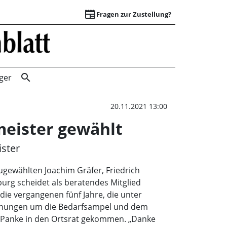
newspaper
Fragen zur Zustellung?
Hans-Georg Terner
search
ger
20.11.2021 13:00
eister gewählt
ister
ugewählten Joachim Gräfer, Friedrich
urg scheidet als beratendes Mitglied
die vergangenen fünf Jahre, die unter
Planungen um die Bedarfsampel und dem
 Panke in den Ortsrat gekommen. „Danke