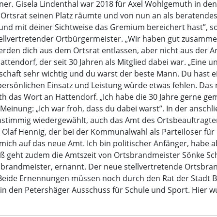
erner. Gisela Lindenthal war 2018 für Axel Wohlgemuth in d
Ortsrat seinen Platz räumte und von nun an als beratendes 
nd mit deiner Sichtweise das Gremium bereichert hast”, so
 stellvertretender Ortbürgermeister. „Wir haben gut zusamme
erden dich aus dem Ortsrat entlassen, aber nicht aus der Arb
ttendorf, der seit 30 Jahren als Mitglied dabei war. „Eine 
schaft sehr wichtig und du warst der beste Mann. Du hast e
persönlichen Einsatz und Leistung würde etwas fehlen. Das
 das Wort an Hattendorf. „Ich habe die 30 Jahre gerne gema
Meinung: „Ich war froh, dass du dabei warst”. In der ansc
instimmig wiedergewählt, auch das Amt des Ortsbeauftrag
Olaf Hennig, der bei der Kommunalwahl als Parteiloser für
 mich auf das neue Amt. Ich bin politischer Anfänger, habe 
 geht zudem die Amtszeit von Ortsbrandmeister Sönke Schi
sbrandmeister, ernannt. Der neue stellvertretende Ortsbran
Beide Ernennungen müssen noch durch den Rat der Stadt B
in den Petershäger Ausschuss für Schule und Sport. Hier w