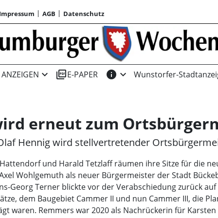
Impressum
AGB
Datenschutz
expand_more
picture_as_pdf
info
expand_more
ANZEIGEN
E-PAPER
Wunstorfer-Stadtanzei
ird erneut zum Ortsbürgerm
Olaf Hennig wird stellvertretender Ortsbürgerme
Hattendorf und Harald Tetzlaff räumen ihre Sitze für die ne
 Axel Wohlgemuth als neuer Bürgermeister der Stadt Bückeb
ns-Georg Terner blickte vor der Verabschiedung zurück auf 
lätze, dem Baugebiet Cammer II und nun Cammer III, die 
t waren. Remmers war 2020 als Nachrückerin für Karsten