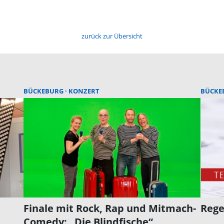
zurück zur Übersicht
BÜCKEBURG
KONZERT
BÜCKE
Finale mit Rock, Rap und Mitmach-
Rege
Comedy: „Die Blindfische“