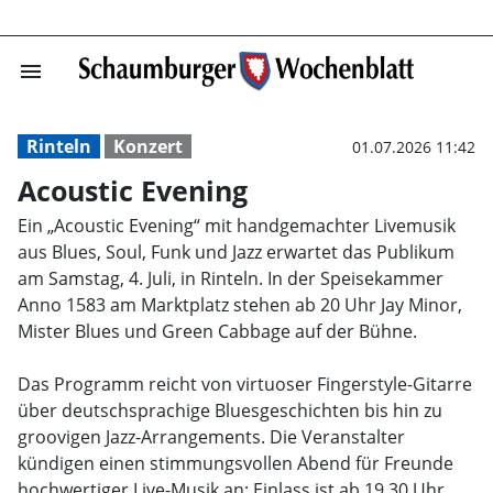
menu
Acoustic Evenin
Rinteln
Konzert
01.07.2026 11:42
Acoustic Evening
Ein „Acoustic Evening“ mit handgemachter Livemusik
aus Blues, Soul, Funk und Jazz erwartet das Publikum
am Samstag, 4. Juli, in Rinteln. In der Speisekammer
Anno 1583 am Marktplatz stehen ab 20 Uhr Jay Minor,
Mister Blues und Green Cabbage auf der Bühne.
Das Programm reicht von virtuoser Fingerstyle-Gitarre
über deutschsprachige Bluesgeschichten bis hin zu
groovigen Jazz-Arrangements. Die Veranstalter
kündigen einen stimmungsvollen Abend für Freunde
hochwertiger Live-Musik an; Einlass ist ab 19.30 Uhr.