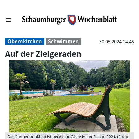
menu
Auf der Zielger
Obernkirchen
Schwimmen
30.05.2024 14:46
Auf der Zielgeraden
Das Sonnenbrinkbad ist bereit für Gäste in der Saison 2024. (Foto: