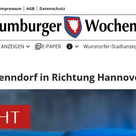
Impressum
AGB
Datenschutz
expand_more
picture_as_pdf
info
expand_more
ANZEIGEN
E-PAPER
Wunstorfer-Stadtanzei
enndorf in Richtung Hannov