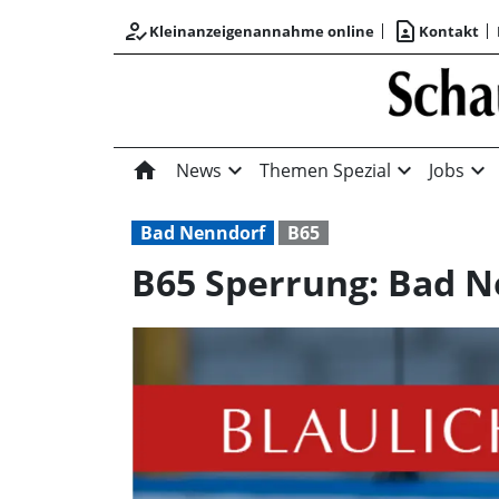
how_to_reg
contact_page
Kleinanzeigenannahme online
Kontakt
home
expand_more
expand_more
expand_more
News
Themen Spezial
Jobs
Bad Nenndorf
B65
B65 Sperrung: Bad N