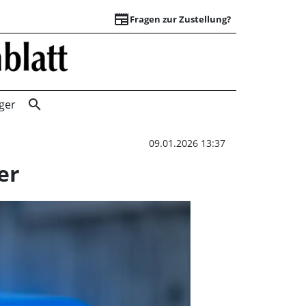
newspaper
Fragen zur Zustellung?
B65 Sperrung: Bad
search
ger
09.01.2026 13:37
er