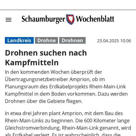
menu
Drohnen suchen
Landkreis
Drohne
Drohnen
23.04.2025 10:06
Drohnen suchen nach
Kampfmitteln
In den kommenden Wochen überprüft der
Übertragungsnetzbetreiber Amprion, ob im
Planungsraum des Erdkabelprojekts Rhein-Main-Link
Kampfmittel in dem Boden vorkommen. Dazu werden
Drohnen über die Gebiete fliegen.
In etwa drei Jahren plant Amprion, mit dem Bau des
Rhein-Main-Links zu beginnen. Die 600 Kilometer lange
Gleichstromverbindung, Rhein-Main-Link genannt, wird
als Erdkabel verlegt. Es ist wahrscheinlich, dass die