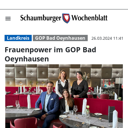
menu
Frauenpower im
Landkreis
GOP Bad Oeynhausen
26.03.2024 11:41
Frauenpower im GOP Bad
Oeynhausen