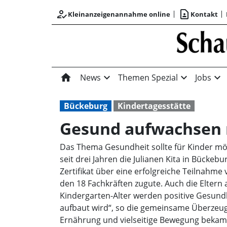
how_to_reg
contact_page
Kleinanzeigenannahme online
Kontakt
home
expand_more
expand_more
expand_more
News
Themen Spezial
Jobs
Bückeburg
Kindertagesstätte
Gesund aufwachsen m
Das Thema Gesundheit sollte für Kinder mög
seit drei Jahren die Julianen Kita in Bücke
Zertifikat über eine erfolgreiche Teilna
den 18 Fachkräften zugute. Auch die Eltern
Kindergarten-Alter werden positive Gesundh
aufbaut wird“, so die gemeinsame Überzeug
Ernährung und vielseitige Bewegung bekamen