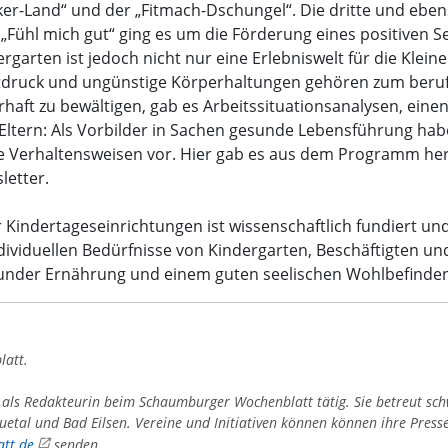
ker-Land“ und der „Fitmach-Dschungel“. Die dritte und ebe
„Fühl mich gut“ ging es um die Förderung eines positiven Se
rgarten ist jedoch nicht nur eine Erlebniswelt für die Klein
itdruck und ungünstige Körperhaltungen gehören zum beruf
rhaft zu bewältigen, gab es Arbeitssituationsanalysen, eine
en Eltern: Als Vorbilder in Sachen gesunde Lebensführung hab
ute Verhaltensweisen vor. Hier gab es aus dem Programm he
letter.
 Kindertageseinrichtungen ist wissenschaftlich fundiert un
ividuellen Bedürfnisse von Kindergarten, Beschäftigten und 
under Ernährung und einem guten seelischen Wohlbefinden
latt.
4 als Redakteurin beim Schaumburger Wochenblatt tätig. Sie betreut sc
uetal und Bad Eilsen. Vereine und Initiativen können können ihre Press
tt.de
senden.