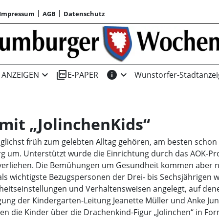
Impressum
AGB
Datenschutz
expand_more
picture_as_pdf
info
expand_more
ANZEIGEN
E-PAPER
Wunstorfer-Stadtanzei
it „JolinchenKids“
lichst früh zum gelebten Alltag gehören, am besten schon 
burg um. Unterstützt wurde die Einrichtung durch das AOK-P
hme verliehen. Die Bemühungen um Gesundheit kommen aber
 als wichtigste Bezugspersonen der Drei- bis Sechsjährige
eitseinstellungen und Verhaltensweisen angelegt, auf dene
ung der Kindergarten-Leitung Jeanette Müller und Anke Ju
 die Kinder über die Drachenkind-Figur „Jolinchen“ in For