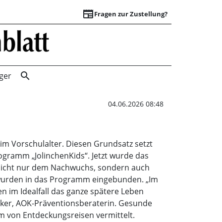
newspaper
Fragen zur Zustellung?
Gesund aufwachsen
search
ger
04.06.2026 08:48
im Vorschulalter. Diesen Grundsatz setzt
rogramm „JolinchenKids“. Jetzt wurde das
 nicht nur dem Nachwuchs, sondern auch
n wurden in das Programm eingebunden. „Im
n im Idealfall das ganze spätere Leben
nker, AOK-Präventionsberaterin. Gesunde
m von Entdeckungsreisen vermittelt.