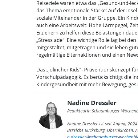
Reiseziele waren etwa das „Gesund-und-lec
das Thema emotionale Stärke: Auf der Insel 
soziale Miteinander in der Gruppe. Ein Kinde
auch eine Arbeitswelt: Hohe Lärmpegel, Ze
Erziehern zu helfen diese Belastungen daue
„Stress ade“. Eine wichtige Rolle lag bei d
mitgestaltet, mitgetragen und sie leben g
regelmäßige Elternaktionen und einen News
Das „JolinchenKids“- Präventionskonzept für
Vorschulpädagogik. Es berücksichtigt die ind
Kindergesundheit mit mehr Bewegung, ges
Nadine Dressler
Redakteurin Schaumburger Wochenb
Nadine Dressler ist seit Anfang 202
Bereiche Bückeburg, Obernkirchen, A
n.dressler@schaumburger-wochenbla