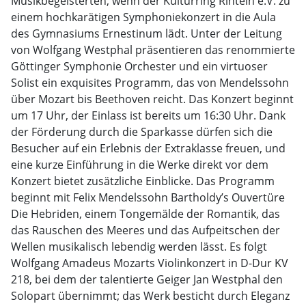
Musikbegeisterten, wenn der Kulturring Rinteln e.V. zu
einem hochkarätigen Symphoniekonzert in die Aula
des Gymnasiums Ernestinum lädt. Unter der Leitung
von Wolfgang Westphal präsentieren das renommierte
Göttinger Symphonie Orchester und ein virtuoser
Solist ein exquisites Programm, das von Mendelssohn
über Mozart bis Beethoven reicht. Das Konzert beginnt
um 17 Uhr, der Einlass ist bereits um 16:30 Uhr. Dank
der Förderung durch die Sparkasse dürfen sich die
Besucher auf ein Erlebnis der Extraklasse freuen, und
eine kurze Einführung in die Werke direkt vor dem
Konzert bietet zusätzliche Einblicke. Das Programm
beginnt mit Felix Mendelssohn Bartholdy’s Ouvertüre
Die Hebriden, einem Tongemälde der Romantik, das
das Rauschen des Meeres und das Aufpeitschen der
Wellen musikalisch lebendig werden lässt. Es folgt
Wolfgang Amadeus Mozarts Violinkonzert in D-Dur KV
218, bei dem der talentierte Geiger Jan Westphal den
Solopart übernimmt; das Werk besticht durch Eleganz