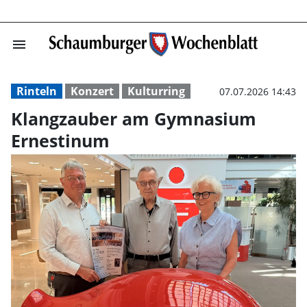
menu
Klangzauber am
Rinteln
Konzert
Kulturring
07.07.2026 14:43
Klangzauber am Gymnasium
Ernestinum