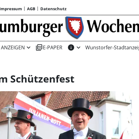
Impressum
AGB
Datenschutz
expand_more
picture_as_pdf
info
expand_more
ANZEIGEN
E-PAPER
Wunstorfer-Stadtanzei
im Schützenfest