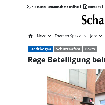
how_to_reg
contact_page
Kleinanzeigenannahme online
Kontakt
home
expand_more
expand_more
expand_more
News
Themen Spezial
Jobs
Stadthagen
Schützenfest
Party
Rege Beteiligung be