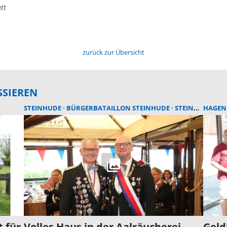
tt
zurück zur Übersicht
SSIEREN
STEINHUDE
BÜRGERBATAILLON STEINHUDE
STEINHUDER MEER
HAGE
t für
Volles Haus in der Aalräucherei
Geld