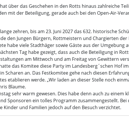
 hat über das Geschehen in den Rotts hinaus zahlreiche Teil
den mit der Beteiligung, gerade auch bei den Open-Air-Ver
ange zehren, bis am 23. Juni 2027 das 632. historische Sch
reude den Jungen Bürgern, Rottmeistern und Chargierten de
ete habe viele Stadthäger sowie Gäste aus der Umgebung au
hsten Tag habe gezeigt, dass auch die Beteiligung in Rott
nstaltungen am Mittwoch und am Freitag von Gewittern versc
s hatte das Komitee diese Party im Landesberg´schen Hof 
in Scharen an. Das Festkomitee gehe nach diesen Erfahrung
es etablieren werde. „Wir laden an dieser Stelle noch einma
hris Blaume.
amstag sehr warm gewesen. Dies habe denn auch zu einem k
 und Sponsoren ein tolles Programm zusammengestellt. Be
 Kinder und Familien jedoch auf den Besuch verzichtet.