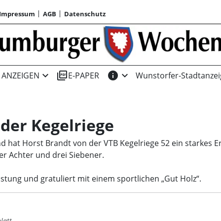
Impressum
AGB
Datenschutz
expand_more
picture_as_pdf
info
expand_more
ANZEIGEN
E-PAPER
Wunstorfer-Stadtanzei
 der Kegelriege
 hat Horst Brandt von der VTB Kegelriege 52 ein starkes Erg
er Achter und drei Siebener.
stung und gratuliert mit einem sportlichen „Gut Holz“.
latt.