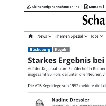
how_to_reg
contact_page
Kleinanzeigenannahme online
Kontakt
home
expand_more
expand_more
expand_more
News
Themen Spezial
Jobs
Bückeburg
Kegeln
Starkes Ergebnis bei
Auf der Kegelbahn am Schäferhof in Rusbend
insgesamt 80 Holz, darunter drei Neuner, vi
Die VTB Kegelriege von 1952 meldete die Lei
Nadine Dressler
Redakteurin Schaumburger Wochenb