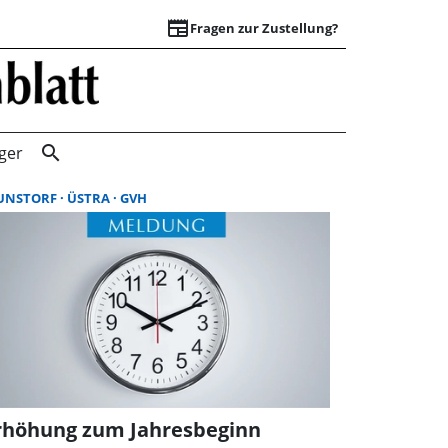
newspaper
Fragen zur Zustellung?
Suchergebnisse |
search
ger
UNSTORF
ÜSTRA
GVH
rhöhung zum Jahresbeginn