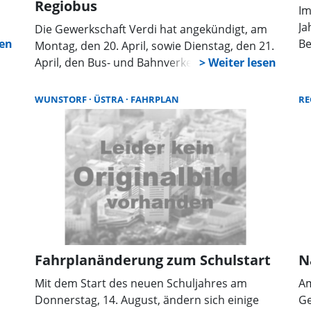
Regiobus
Im
Ja
Die Gewerkschaft Verdi hat angekündigt, am
Be
Montag, den 20. April, sowie Dienstag, den 21.
Ti
April, den Bus- und Bahnverkehr der Üstra zu
un
bestreiken. Auch Regiobus ist am Dienstag
üb
betroffen. S- und Regionalbahnen fahren,
WUNSTORF
ÜSTRA
FAHRPLAN
RE
dr
sprinti bleibt nutzbar.
ue
Fahrplanänderung zum Schulstart
N
Mit dem Start des neuen Schuljahres am
Am
Donnerstag, 14. August, ändern sich einige
Ge