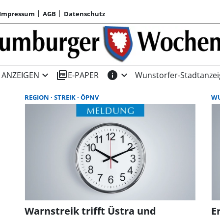
Impressum
AGB
Datenschutz
expand_more
picture_as_pdf
info
expand_more
ANZEIGEN
E-PAPER
Wunstorfer-Stadtanzei
REGION
STREIK
ÖPNV
W
Warnstreik trifft Üstra und
E