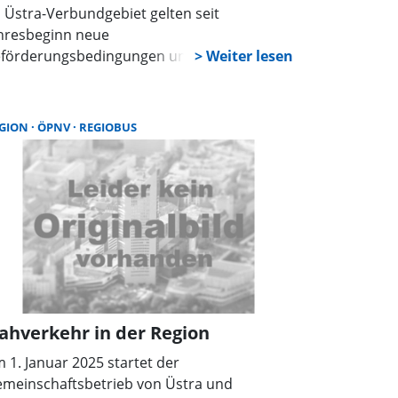
 Üstra-Verbundgebiet gelten seit
hresbeginn neue
förderungsbedingungen und angepasste
cketpreise. Während Kurzstrecken-, Kinder-
d Jugendkarten stabil bleiben, steigen die
rigen Fahrkartenpreise moderat um rund
GION
ÖPNV
REGIOBUS
ei Prozent. Alle Details online unter
stra.de.
ahverkehr in der Region
 1. Januar 2025 startet der
meinschaftsbetrieb von Üstra und