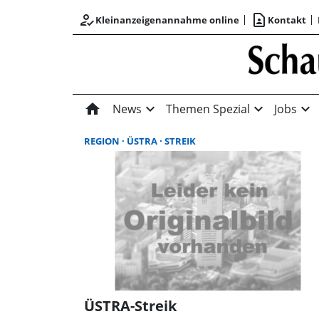
how_to_reg
contact_page
Kleinanzeigenannahme online
Kontakt
home
expand_more
expand_more
expand_more
News
Themen Spezial
Jobs
REGION
ÜSTRA
STREIK
ÜSTRA-Streik