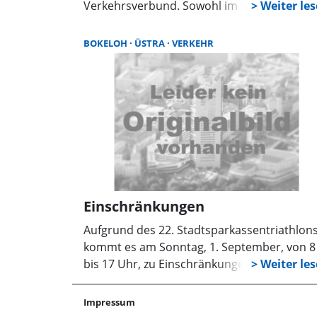
Verkehrsverbund. Sowohl im Stadtbahn- al
auch im Buslinienverkehr gibt es wieder
zahlreiche Anpassungen im Fahrtenangebo
BOKELOH
ÜSTRA
VERKEHR
und in den Linienverläufen.
Einschränkungen
Aufgrund des 22. Stadtsparkassentriathlon
kommt es am Sonntag, 1. September, von 8
bis 17 Uhr, zu Einschränkungen im
Busverkehr der Linie 740. In dieser Zeit
können die Haltestellen Freibad und Kaliwe
Impressum
nicht bedient werden. Fahrgäste werden