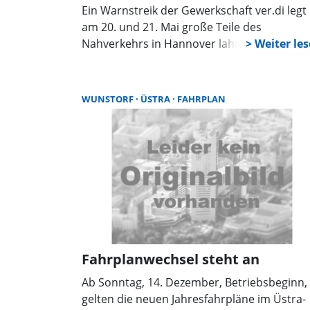
Ein Warnstreik der Gewerkschaft ver.di legt
am 20. und 21. Mai große Teile des
Nahverkehrs in Hannover lahm. Busse und
Bahnen von ÜSTRA und regiobus bleiben
weitgehend im Depot, nur wenige Fahrten
sind geplant. S-Bahn, Regionalbahn sowie
WUNSTORF
ÜSTRA
FAHRPLAN
Angebote wie sprinti sind nicht betroffen.
Fahrplanwechsel steht an
Ab Sonntag, 14. Dezember, Betriebsbeginn,
gelten die neuen Jahresfahrpläne im Üstra-