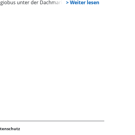
giobus unter der Dachmarke der „neuen“
tra. Mit der Unterzeichnung einer
genannten Führungsvereinbarung noch
r Weihnachten wird - vorbehaltlich der
stätigung durch die Regionsversammlung –
e letzte formalrechtliche Voraussetzung
füllt und die vertragliche Grundlage für das
ößte Projekt im hannoverschen Nahverkehr
schaffen. Üstra und Regiobus bleiben zwar
rmal selbstständig, werden aber in Zukunft
ganisatorisch als ein Betrieb geführt.
tenschutz