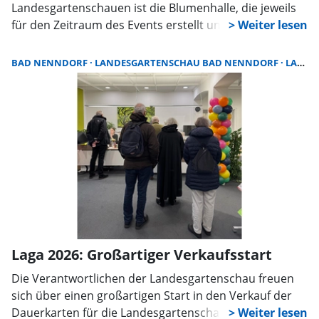
Landesgartenschauen ist die Blumenhalle, die jeweils
für den Zeitraum des Events erstellt und im Anschluss
wieder abgebaut wird. Für die Landesgartenschau in
Bad Nenndorf im Jahr 2026 gab es den Plan, diese
BAD NENNDORF
LANDESGARTENSCHAU BAD NENNDORF
LANDESGARTENSCHAU GGMBH
Blumenhalle auf der Wiese unterhalb der St.
Godehardi-Kirche zu platzieren. Von diesem Plan nahm
die Landesgartenschaugesellschaft Bad Nenndorf
Abstand und wird einen neuen Standort auf dem
direkten Gartenschaugelände auswählen, wie sie auf
Anfrage mitteilt.
Laga 2026: Großartiger Verkaufsstart
Die Verantwortlichen der Landesgartenschau freuen
sich über einen großartigen Start in den Verkauf der
Dauerkarten für die Landesgartenschau Bad Nenndorf.