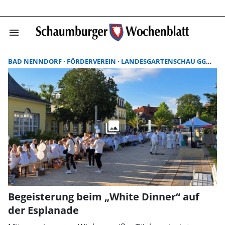
menu
Suchergebnisse
BAD NENNDORF
FÖRDERVEREIN
LANDESGARTENSCHAU GGMBH
Begeisterung beim „White Dinner“ auf
der Esplanade