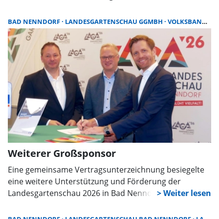
Die erste Zielmarke, eine vierstellige Verkaufszahl,
konnte nach dem Start am Freitag, 6. Dezember 2024,
BAD NENNDORF
LANDESGARTENSCHAU GGMBH
VOLKSBANK IN SCHAUMBURG UND NIENBURG EG
ruckzuck geknackt werden.
Weiterer Großsponsor
Eine gemeinsame Vertragsunterzeichnung besiegelte
eine weitere Unterstützung und Förderung der
Landesgartenschau 2026 in Bad Nenndorf: Die
Hannoversche Volksbank eG und die Volksbank in
Schaumburg und Nienburg eG sind Hauptsponsoren