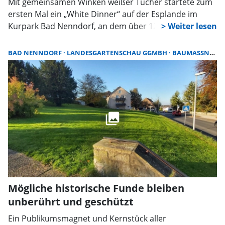
Mit gemeinsamen Winken weißer Tücher startete zum
ersten Mal ein „White Dinner“ auf der Esplande im
Kurpark Bad Nenndorf, an dem über 120 Personen in
weißer Kleidung und eigenen Körben voller
Köstlichkeiten teilnahmen. Die Idee dazu kam aus dem
BAD NENNDORF
LANDESGARTENSCHAU GGMBH
BAUMASSNAHME
Förderverein der Landesgartenschau Bad Nenndorf
e.V., dies als ein Angebot in der Veranstaltungsreihe
„Countdown zur LaGa“ anzubieten, um damit einen
weiteren Beitrag zur Verkürzung der Wartezeit auf die
Eröffnung des großen Landesevents zu gestalten.
Mögliche historische Funde bleiben
unberührt und geschützt
Ein Publikumsmagnet und Kernstück aller