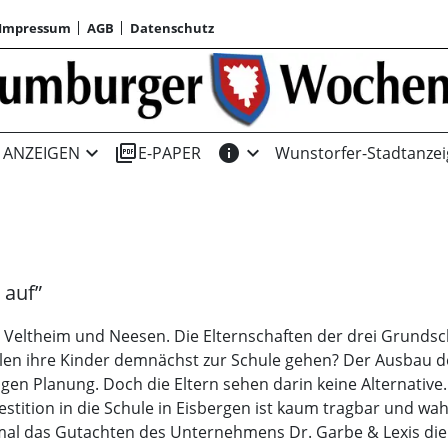
Impressum
AGB
Datenschutz
expand_more
picture_as_pdf
info
expand_more
ANZEIGEN
E-PAPER
Wunstorfer-Stadtanzei
 auf”
 Veltheim und Neesen. Die Elternschaften der drei Grundsc
llen ihre Kinder demnächst zur Schule gehen? Der Ausbau d
en Planung. Doch die Eltern sehen darin keine Alternative.
vestition in die Schule in Eisbergen ist kaum tragbar und 
. Zumal das Gutachten des Unternehmens Dr. Garbe & Lexis 