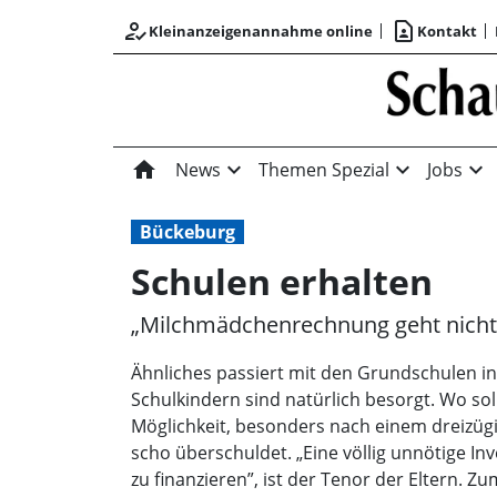
how_to_reg
contact_page
Kleinanzeigenannahme online
Kontakt
home
expand_more
expand_more
expand_more
News
Themen Spezial
Jobs
Bückeburg
Schulen erhalten
„Milchmädchenrechnung geht nicht
Ähnliches passiert mit den Grundschulen in
Schulkindern sind natürlich besorgt. Wo so
Möglichkeit, besonders nach einem dreizügig
scho überschuldet. „Eine völlig unnötige In
zu finanzieren”, ist der Tenor der Eltern