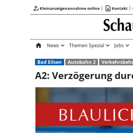
how_to_reg
contact_page
Kleinanzeigenannahme online
Kontakt
home
expand_more
expand_more
expand_more
News
Themen Spezial
Jobs
Bad Eilsen
Autobahn 2
Verkehrsbeh
A2: Verzögerung dur