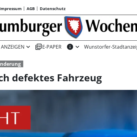
Impressum
AGB
Datenschutz
expand_more
picture_as_pdf
info
expand_more
ANZEIGEN
E-PAPER
Wunstorfer-Stadtanzei
inderung
ch defektes Fahrzeug