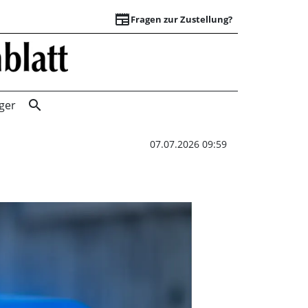
newspaper
Fragen zur Zustellung?
A2: Verzögerung d
search
ger
07.07.2026 09:59