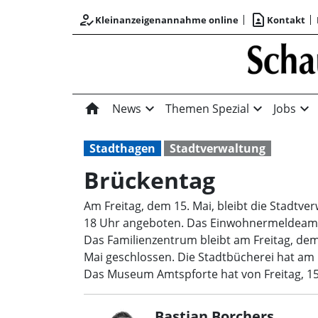
how_to_reg
contact_page
Kleinanzeigenannahme online
Kontakt
home
expand_more
expand_more
expand_more
News
Themen Spezial
Jobs
Stadthagen
Stadtverwaltung
Brückentag
Am Freitag, dem 15. Mai, bleibt die Stadtve
18 Uhr angeboten. Das Einwohnermeldeamt u
Das Familienzentrum bleibt am Freitag, dem
Mai geschlossen. Die Stadtbücherei hat am 
Das Museum Amtspforte hat von Freitag, 15.
Bastian Borchers