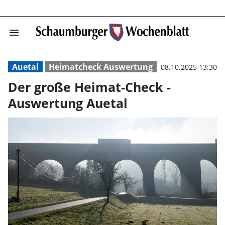
menu
Der große Heima
Auetal
Heimatcheck Auswertung
08.10.2025 13:30
Der große Heimat-Check -
Auswertung Auetal