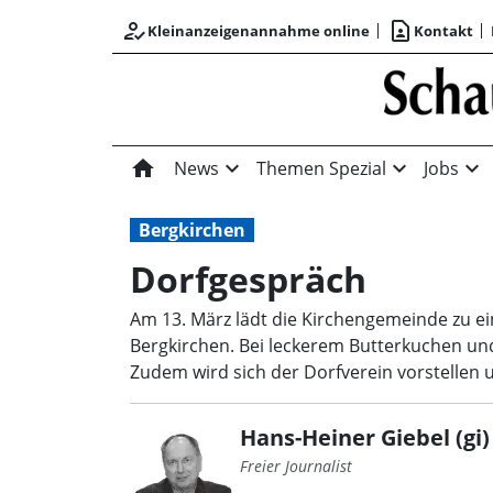
how_to_reg
contact_page
Kleinanzeigenannahme online
Kontakt
home
expand_more
expand_more
expand_more
News
Themen Spezial
Jobs
Bergkirchen
Dorfgespräch
Am 13. März lädt die Kirchengemeinde zu e
Bergkirchen. Bei leckerem Butterkuchen un
Zudem wird sich der Dorfverein vorstellen 
Hans-Heiner Giebel (gi)
Freier Journalist