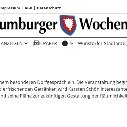
Impressum
AGB
Datenschutz
expand_more
picture_as_pdf
info
expand_more
ANZEIGEN
E-PAPER
Wunstorfer-Stadtanzei
inem besonderen Dorfgespräch ein. Die Veranstaltung begin
d erfrischenden Getränken wird Karsten Schön Interessante
und seine Pläne zur zukünftigen Gestaltung der Räumlichkei