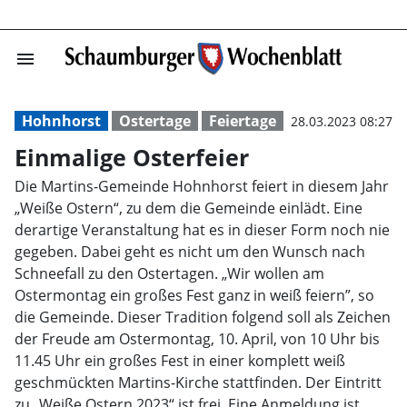
menu
Einmalige Oster
Hohnhorst
Ostertage
Feiertage
28.03.2023 08:27
Einmalige Osterfeier
Die Martins-Gemeinde Hohnhorst feiert in diesem Jahr
„Weiße Ostern“, zu dem die Gemeinde einlädt. Eine
derartige Veranstaltung hat es in dieser Form noch nie
gegeben. Dabei geht es nicht um den Wunsch nach
Schneefall zu den Ostertagen. „Wir wollen am
Ostermontag ein großes Fest ganz in weiß feiern”, so
die Gemeinde. Dieser Tradition folgend soll als Zeichen
der Freude am Ostermontag, 10. April, von 10 Uhr bis
11.45 Uhr ein großes Fest in einer komplett weiß
geschmückten Martins-Kirche stattfinden. Der Eintritt
zu „Weiße Ostern 2023“ ist frei. Eine Anmeldung ist