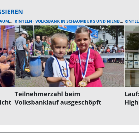
SSIEREN
NBURG EG
RINTELN
VOLKSBANK IN SCHAUMBURG UND NIENBURG EG
JAHRESRÜCKBLICK
RINTE
Teilnehmerzahl beim
Lauf
icht
Volksbanklauf ausgeschöpft
High