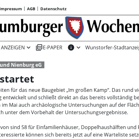
Impressum
AGB
Datenschutz
expand_more
picture_as_pdf
info
expand_more
ANZEIGEN
E-PAPER
Wunstorfer-Stadtanzei
 und Nienburg eG
startet
eiten für das neue Baugebiet „Im großen Kamp“. Das rund v
ntwickelt und schließt direkt an das bereits vollständig b
im Mai auch archäologische Untersuchungen auf der Fläche
ch unter dem Vorbehalt der Untersuchungsergebnisse.
von sind 58 für Einfamilienhäuser, Doppelhaushälften und 
eressierte können sich bereits jetzt auf eine Warteliste set