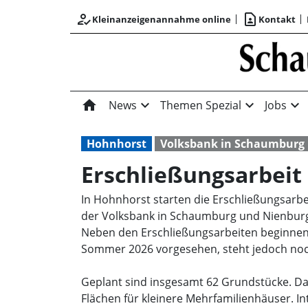
how_to_reg
contact_page
Kleinanzeigenannahme online
Kontakt
home
expand_more
expand_more
expand_more
News
Themen Spezial
Jobs
Hohnhorst
Volksbank in Schaumburg
Erschließungsarbeit 
In Hohnhorst starten die Erschließungsarb
der Volksbank in Schaumburg und Nienburg e
Neben den Erschließungsarbeiten beginnen 
Sommer 2026 vorgesehen, steht jedoch no
Geplant sind insgesamt 62 Grundstücke. Da
Flächen für kleinere Mehrfamilienhäuser. Int