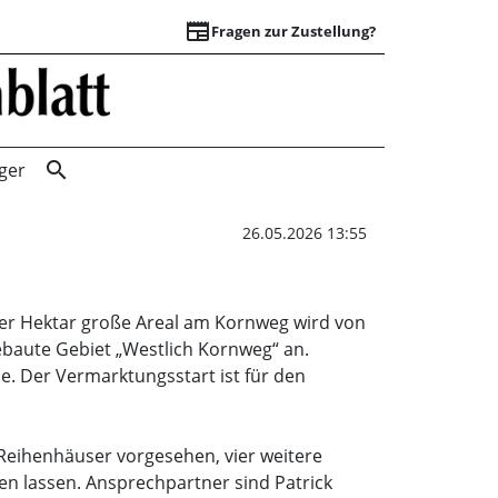
newspaper
Fragen zur Zustellung?
Erschließungsarbe
search
ger
26.05.2026 13:55
ier Hektar große Areal am Kornweg wird von
ebaute Gebiet „Westlich Kornweg“ an.
. Der Vermarktungsstart ist für den
Reihenhäuser vorgesehen, vier weitere
zen lassen. Ansprechpartner sind Patrick