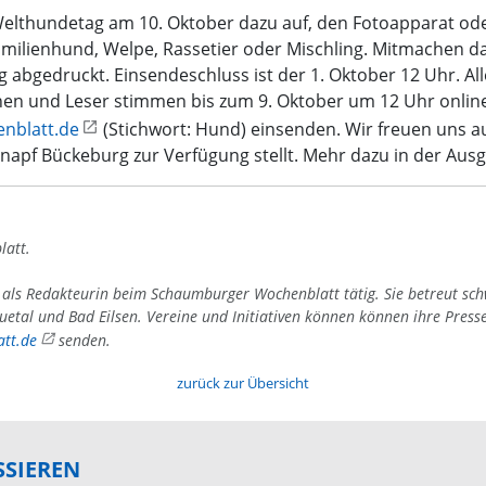
lthundetag am 10. Oktober dazu auf, den Fotoapparat ode
amilienhund, Welpe, Rassetier oder Mischling. Mitmachen d
 abgedruckt. Einsendeschluss ist der 1. Oktober 12 Uhr. Al
en und Leser stimmen bis zum 9. Oktober um 12 Uhr online ü
nblatt.de
(Stichwort: Hund) einsenden. Wir freuen uns a
napf Bückeburg zur Verfügung stellt. Mehr dazu in der Aus
latt.
4 als Redakteurin beim Schaumburger Wochenblatt tätig. Sie betreut sc
uetal und Bad Eilsen. Vereine und Initiativen können können ihre Press
tt.de
senden.
zurück zur Übersicht
SSIEREN