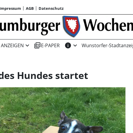
Impressum
AGB
Datenschutz
expand_more
picture_as_pdf
info
expand_more
ANZEIGEN
E-PAPER
Wunstorfer-Stadtanzei
des Hundes startet