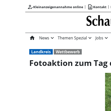
how_to_reg
contact_page
Kleinanzeigenannahme online
Kontakt
home
expand_more
expand_more
expand_more
News
Themen Spezial
Jobs
Landkreis
Wettbewerb
Fotoaktion zum Tag 