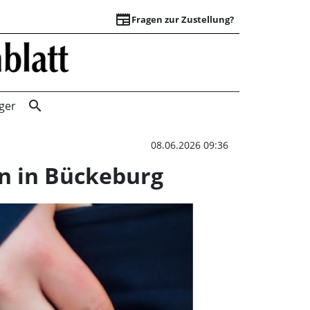
newspaper
Fragen zur Zustellung?
Frau leistet Wider
search
ger
08.06.2026 09:36
en in Bückeburg