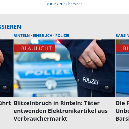
zurück zur Übersicht
SSIEREN
RINTELN
EINBRUCH
POLIZEI
BARSI
ührt
Blitzeinbruch in Rinteln: Täter
Die 
entwenden Elektronikartikel aus
Unbe
Verbrauchermarkt
Bars