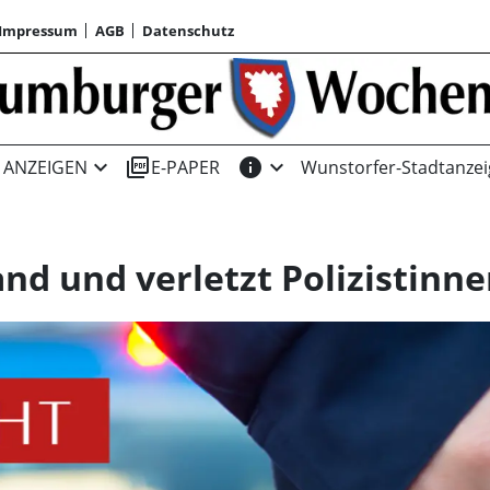
Impressum
AGB
Datenschutz
expand_more
picture_as_pdf
info
expand_more
ANZEIGEN
E-PAPER
Wunstorfer-Stadtanzei
and und verletzt Polizistinn