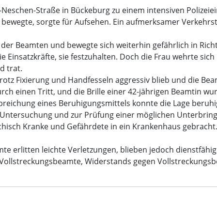
schen-Straße in Bückeburg zu einem intensiven Polizeieinsa
ewegte, sorgte für Aufsehen. Ein aufmerksamer Verkehrstei
n der Beamten und bewegte sich weiterhin gefährlich in Ric
Einsatzkräfte, sie festzuhalten. Doch die Frau wehrte sich 
 trat.
u trotz Fixierung und Handfesseln aggressiv blieb und die Bea
urch einen Tritt, und die Brille einer 42-jährigen Beamtin w
breichung eines Beruhigungsmittels konnte die Lage beruhi
n Untersuchung und zur Prüfung einer möglichen Unterbri
isch Kranke und Gefährdete in ein Krankenhaus gebracht. 
e erlitten leichte Verletzungen, blieben jedoch dienstfähi
f Vollstreckungsbeamte, Widerstands gegen Vollstreckungsb