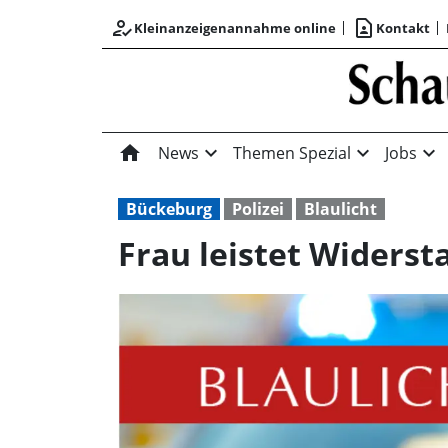
how_to_reg
contact_page
Kleinanzeigenannahme online
Kontakt
home
expand_more
expand_more
expand_more
News
Themen Spezial
Jobs
Bückeburg
Polizei
Blaulicht
Frau leistet Widerst