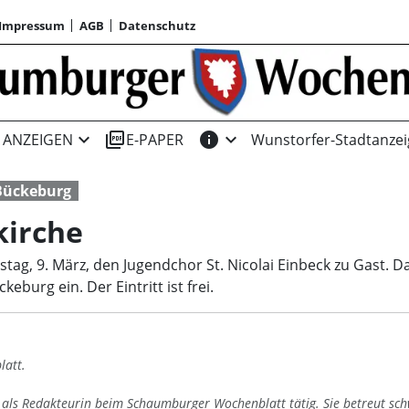
Impressum
AGB
Datenschutz
expand_more
picture_as_pdf
info
expand_more
ANZEIGEN
E-PAPER
Wunstorfer-Stadtanzei
Bückeburg
kirche
, 9. März, den Jugendchor St. Nicolai Einbeck zu Gast. Da
burg ein. Der Eintritt ist frei.
latt.
4 als Redakteurin beim Schaumburger Wochenblatt tätig. Sie betreut sc