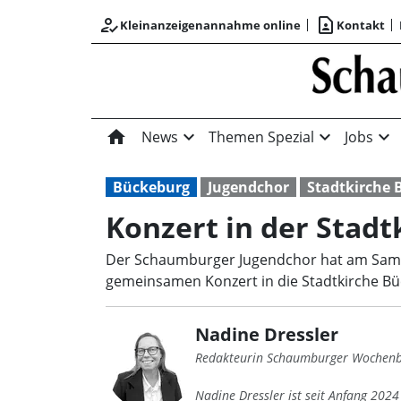
how_to_reg
contact_page
Kleinanzeigenannahme online
Kontakt
home
expand_more
expand_more
expand_more
News
Themen Spezial
Jobs
Bückeburg
Jugendchor
Stadtkirche 
Konzert in der Stadt
Der Schaumburger Jugendchor hat am Samstag
gemeinsamen Konzert in die Stadtkirche Bücke
Nadine Dressler
Redakteurin Schaumburger Wochenb
Nadine Dressler ist seit Anfang 202