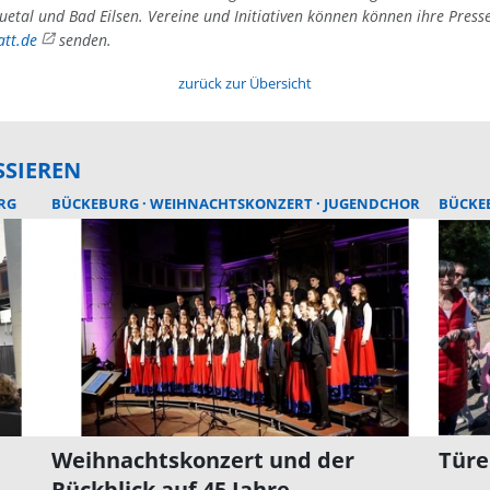
uetal und Bad Eilsen. Vereine und Initiativen können können ihre Press
tt.de
senden.
zurück zur Übersicht
SSIEREN
RG
BÜCKEBURG
WEIHNACHTSKONZERT
JUGENDCHOR
BÜCKE
Weihnachtskonzert und der
Türe
Rückblick auf 45 Jahre