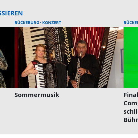
SSIEREN
BÜCKEBURG
KONZERT
BÜCKE
Sommermusik
Fina
Come
schl
Büh