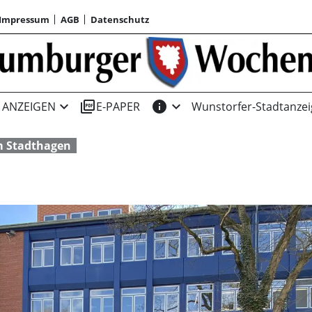
Impressum
AGB
Datenschutz
expand_more
picture_as_pdf
info
expand_more
ANZEIGEN
E-PAPER
Wunstorfer-Stadtanzei
 Stadthagen