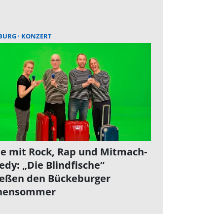
BURG
KONZERT
le mit Rock, Rap und Mitmach-
dy: „Die Blindfische“
ießen den Bückeburger
nensommer