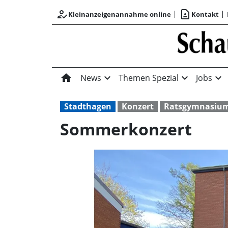
how_to_reg
contact_page
Kleinanzeigenannahme online
Kontakt
home
expand_more
expand_more
expand_more
News
Themen Spezial
Jobs
Stadthagen
Konzert
Ratsgymnasium
Sommerkonzert