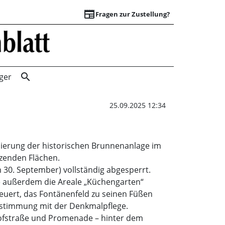
newspaper
Fragen zur Zustellung?
Sonnengarten ges
search
ger
25.09.2025 12:34
nierung der historischen Brunnenanlage im
nzenden Flächen.
 30. September) vollständig abgesperrt.
e außerdem die Areale „Küchengarten“
euert, das Fontänenfeld zu seinen Füßen
Abstimmung mit der Denkmalpflege.
ofstraße und Promenade – hinter dem