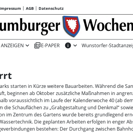
Impressum
AGB
Datenschutz
expand_more
picture_as_pdf
info
expand_more
ANZEIGEN
E-PAPER
Wunstorfer-Stadtanzei
rrt
ks starten in Kürze weitere Bauarbeiten. Während die Sa
 läuft, beginnen ab Oktober zusätzliche Maßnahmen in angre
alb voraussichtlich im Laufe der Kalenderwoche 40 (ab dem
em die Schauflächen zu „Grabgestaltung und Denkmal“ sowi
llon im Zentrum des Gartens wurde bereits grundlegend ern
 Wassertechnik. Die geplanten Arbeiten erfolgen in enger 
Wegeverbindungen bestehen: Der Durchgang zwischen Bahnh