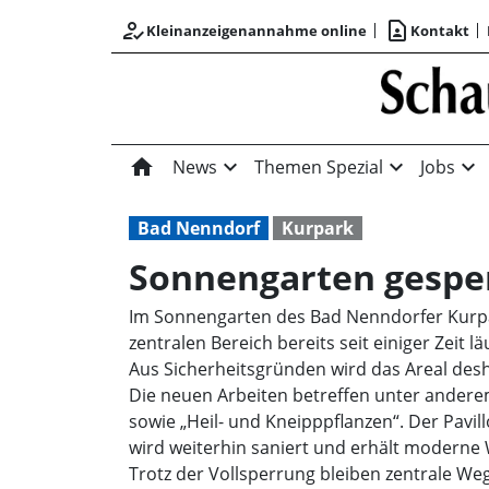
how_to_reg
contact_page
Kleinanzeigenannahme online
Kontakt
home
expand_more
expand_more
expand_more
News
Themen Spezial
Jobs
Bad Nenndorf
Kurpark
Sonnengarten gespe
Im Sonnengarten des Bad Nenndorfer Kurpar
zentralen Bereich bereits seit einiger Zeit
Aus Sicherheitsgründen wird das Areal desh
Die neuen Arbeiten betreffen unter ander
sowie „Heil- und Kneipppflanzen“. Der Pavi
wird weiterhin saniert und erhält moderne
Trotz der Vollsperrung bleiben zentrale 