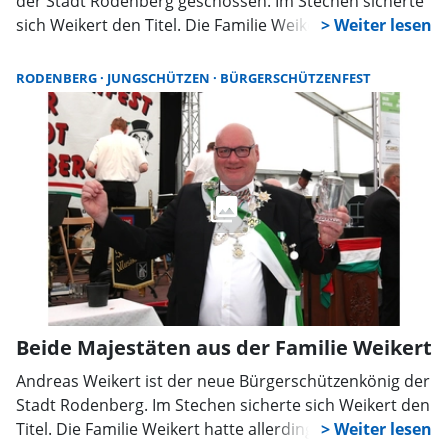
der Stadt Rodenberg geschossen. Im Stechen sicherte
sich Weikert den Titel. Die Familie Weikert hatte
allerdings Grund gleich doppelt zu feiern, Sohn Florian
Weikert wurde Jungschützenkönig.
RODENBERG
JUNGSCHÜTZEN
BÜRGERSCHÜTZENFEST
Beide Majestäten aus der Familie Weikert
Andreas Weikert ist der neue Bürgerschützenkönig der
Stadt Rodenberg. Im Stechen sicherte sich Weikert den
Titel. Die Familie Weikert hatte allerdings Grund gleich