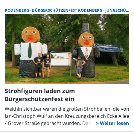
doppelt zu feiern, Sohn Florian Weikert wurde
Jungschützenkönig.
RODENBERG
BÜRGERSCHÜTZENFEST RODENBERG
JUNGSCHÜTZEN
Strohfiguren laden zum
Bürgerschützenfest ein
Weithin sichtbar waren die großen Strohballen, die von
Jan-Christoph Wulf an den Kreuzungsbereich Ecke Allee
/ Grover Straße gebracht wurden. Daraus wurde keine
Sperrung der Straße, sondern von den Jungschützen