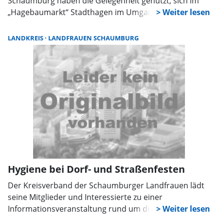
Schaumburg haben die Gelegenheit genutzt, sich im
„Hagebaumarkt“ Stadthagen im Umgang mit Stichsäge,
Bohrmaschine und Co. zu üben. Vertriebspartner der
Firma Bosch wiesen sie beim Umgang mit den
LANDKREIS
LANDFRAUEN SCHAUMBURG
Werkzeugen an.
Hygiene bei Dorf- und Straßenfesten
Der Kreisverband der Schaumburger Landfrauen lädt
seine Mitglieder und Interessierte zu einer
Informationsveranstaltung rund um die Hygiene bei