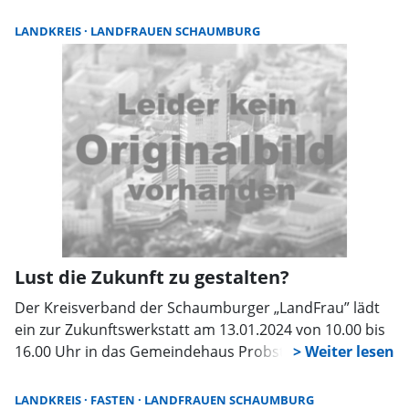
Hof-, Dorf- und Straßenfesten ein. Auch ehrenamtlich
tätige Personen, die Lebensmittel an Dritte abgeben,
LANDKREIS
LANDFRAUEN SCHAUMBURG
würden regelmäßige Schulungen im Bereich Hygiene
und Infektionsschutz benötigen, so die Landfrauen.
Lust die Zukunft zu gestalten?
Der Kreisverband der Schaumburger „LandFrau” lädt
ein zur Zukunftswerkstatt am 13.01.2024 von 10.00 bis
16.00 Uhr in das Gemeindehaus Probsthagen.
Gemeinsam soll hierbei mit interessierten Frauen
Ideen entwickelt werden, wie die „LandFrauen” auch in
LANDKREIS
FASTEN
LANDFRAUEN SCHAUMBURG