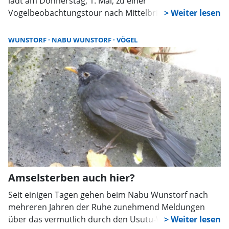
lädt am Donnerstag, 1. Mai, zu einer
Vogelbeobachtungstour nach Mittelbrink ein. In einem
der schönsten Waldgebiete Schaumburgs können die
Teilnehmer unter der fachkundigen Leitung der
WUNSTORF
NABU WUNSTORF
VÖGEL
Ornithologen Eva Lüers und Thomas Brandt von der
Ökologischen Schutzstation Steinhuder Meer (ÖSSM
e.V.) die Gesänge heimischer, teils seltener Vögel
erleben.
Amselsterben auch hier?
Seit einigen Tagen gehen beim Nabu Wunstorf nach
mehreren Jahren der Ruhe zunehmend Meldungen
über das vermutlich durch den Usutu-Virus