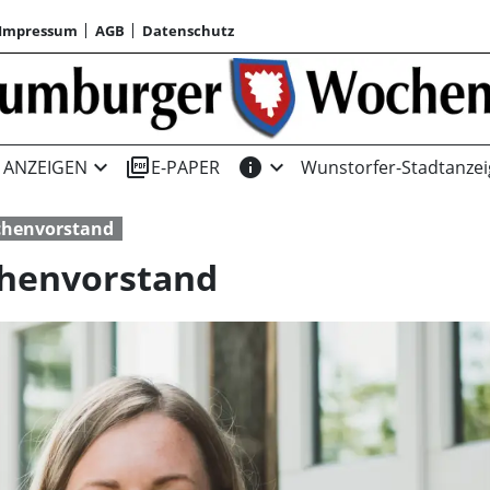
Impressum
AGB
Datenschutz
expand_more
picture_as_pdf
info
expand_more
ANZEIGEN
E-PAPER
Wunstorfer-Stadtanzei
chenvorstand
chenvorstand