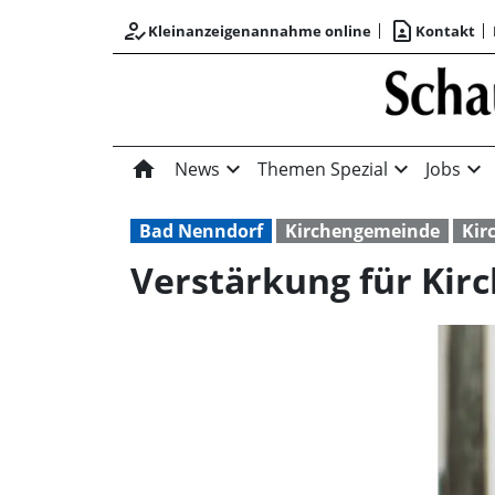
how_to_reg
contact_page
Kleinanzeigenannahme online
Kontakt
home
expand_more
expand_more
expand_more
News
Themen Spezial
Jobs
Bad Nenndorf
Kirchengemeinde
Kir
Verstärkung für Kir