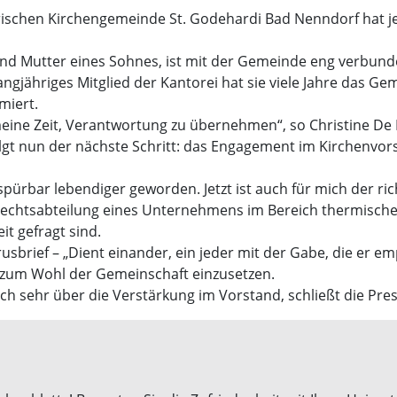
ischen Kirchengemeinde St. Godehardi Bad Nenndorf hat jetz
und Mutter eines Sohnes, ist mit der Gemeinde eng verbunde
langjähriges Mitglied der Kantorei hat sie viele Jahre das G
miert.
eine Zeit, Verantwortung zu übernehmen“, so Christine De N
gt nun der nächste Schritt: das Engagement im Kirchenvors
spürbar lebendiger geworden. Jetzt ist auch für mich der r
der Rechtsabteilung eines Unternehmens im Bereich thermisc
it gefragt sind.
rusbrief – „Dient einander, ein jeder mit der Gabe, die er e
n zum Wohl der Gemeinschaft einzusetzen.
ch sehr über die Verstärkung im Vorstand, schließt die Pr