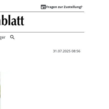
newspaper
Fragen zur Zustellung?
Verstärkung für K
search
ger
31.07.2025 08:56