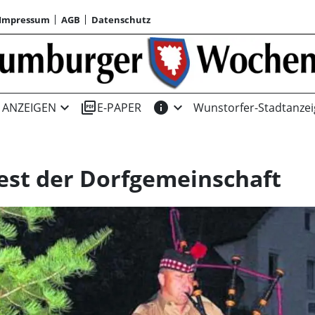
Impressum
AGB
Datenschutz
expand_more
picture_as_pdf
info
expand_more
ANZEIGEN
E-PAPER
Wunstorfer-Stadtanzei
fest der Dorfgemeinschaft