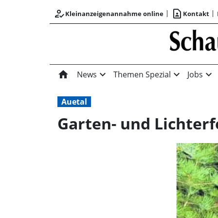
how_to_reg
contact_page
Kleinanzeigenannahme online
Kontakt
home
expand_more
expand_more
expand_more
News
Themen Spezial
Jobs
Auetal
Garten- und Lichter