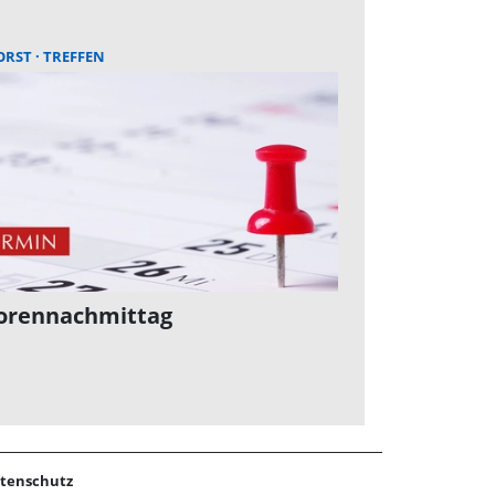
ORST
TREFFEN
orennachmittag
tenschutz