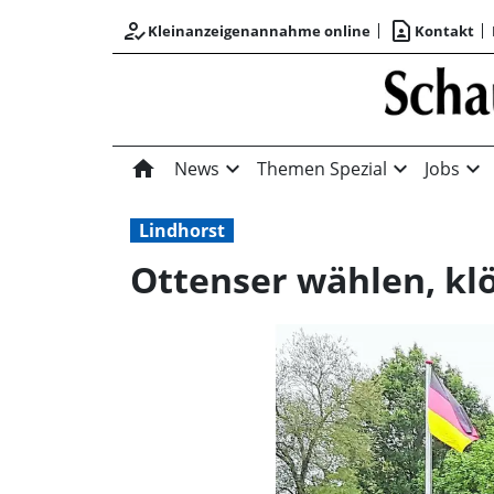
how_to_reg
contact_page
Kleinanzeigenannahme online
Kontakt
home
expand_more
expand_more
expand_more
News
Themen Spezial
Jobs
Lindhorst
Ottenser wählen, klö