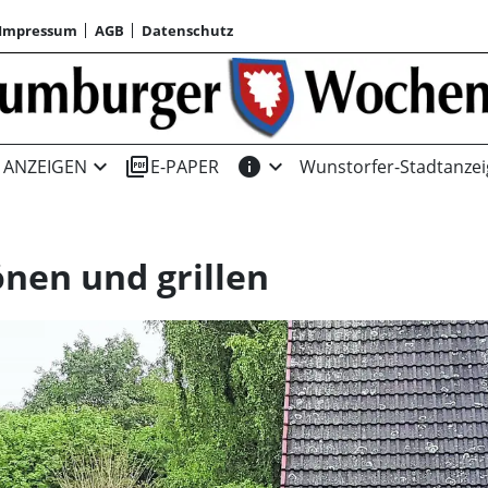
Impressum
AGB
Datenschutz
expand_more
picture_as_pdf
info
expand_more
ANZEIGEN
E-PAPER
Wunstorfer-Stadtanzei
nen und grillen