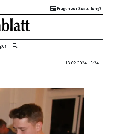
newspaper
Fragen zur Zustellung?
Ballgefühl und Bl
search
ger
13.02.2024 15:34