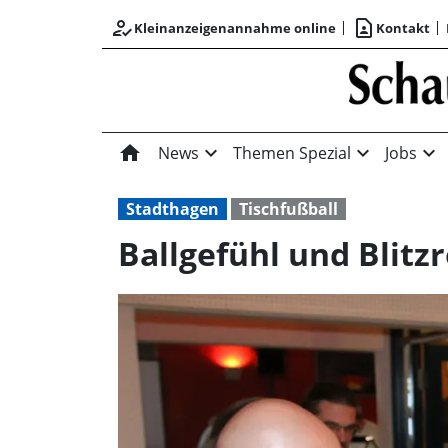
how_to_reg
contact_page
Kleinanzeigenannahme online
Kontakt
home
expand_more
expand_more
expand_more
News
Themen Spezial
Jobs
Stadthagen
Tischfußball
Ballgefühl und Blitz