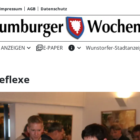
Impressum
AGB
Datenschutz
expand_more
picture_as_pdf
info
expand_more
ANZEIGEN
E-PAPER
Wunstorfer-Stadtanzei
reflexe