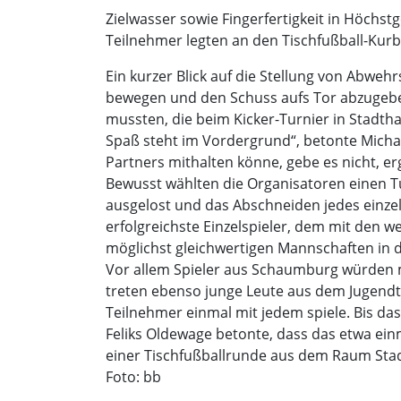
Zielwasser sowie Fingerfertigkeit in Höchst
Teilnehmer legten an den Tischfußball-Kur
Ein kurzer Blick auf die Stellung von Abwe
bewegen und den Schuss aufs Tor abzugeben
mussten, die beim Kicker-Turnier in Stadt
Spaß steht im Vordergrund“, betonte Michael
Partners mithalten könne, gebe es nicht, erg
Bewusst wählten die Organisatoren einen T
ausgelost und das Abschneiden jedes einze
erfolgreichste Einzelspieler, dem mit den w
möglichst gleichwertigen Mannschaften in d
Vor allem Spieler aus Schaumburg würden m
treten ebenso junge Leute aus dem Jugendtre
Teilnehmer einmal mit jedem spiele. Bis da
Feliks Oldewage betonte, dass das etwa ein
einer Tischfußballrunde aus dem Raum Stad
Foto: bb