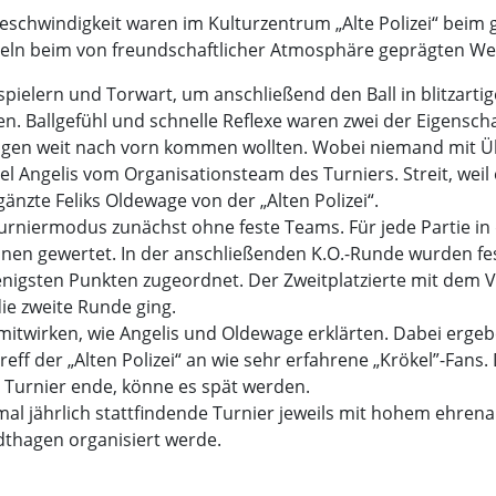
geschwindigkeit waren im Kulturzentrum „Alte Polizei“ beim 
beln beim von freundschaftlicher Atmosphäre geprägten We
hrspielern und Torwart, um anschließend den Ball in blitzar
. Ballgefühl und schnelle Reflexe waren zwei der Eigensch
hagen weit nach vorn kommen wollten. Wobei niemand mit Üb
 Angelis vom Organisationsteam des Turniers. Streit, weil e
änzte Feliks Oldewage von der „Alten Polizei“.
urniermodus zunächst ohne feste Teams. Für jede Partie i
lnen gewertet. In der anschließenden K.O.-Runde wurden fe
enigsten Punkten zugeordnet. Der Zweitplatzierte mit dem V
ie zweite Runde ging.
itwirken, wie Angelis und Oldewage erklärten. Dabei ergeb
ff der „Alten Polizei“ an wie sehr erfahrene „Krökel”-Fans.
s Turnier ende, könne es spät werden.
mal jährlich stattfindende Turnier jeweils mit hohem ehren
thagen organisiert werde.