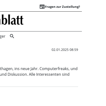
newspaper
Fragen zur Zustellung?
Café digital | Sc
search
ger
02.01.2025 08:59
adthagen, ins neue Jahr. Computerfreaks, und
und Diskussion. Alle Interessenten sind