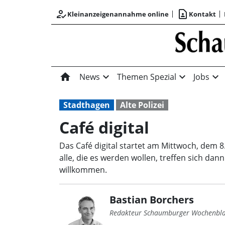
how_to_reg
contact_page
Kleinanzeigenannahme online
Kontakt
home
expand_more
expand_more
expand_more
News
Themen Spezial
Jobs
Stadthagen
Alte Polizei
Café digital
Das Café digital startet am Mittwoch, dem 8
alle, die es werden wollen, treffen sich da
willkommen.
Bastian Borchers
Redakteur Schaumburger Wochenbla