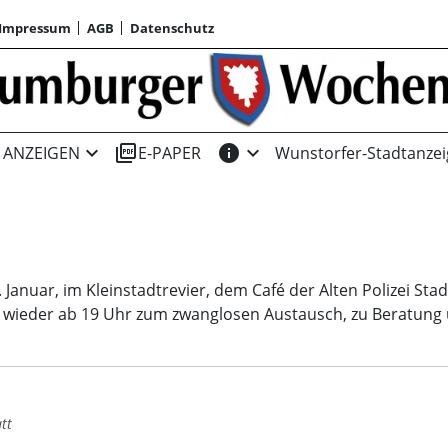
Impressum
AGB
Datenschutz
expand_more
picture_as_pdf
info
expand_more
ANZEIGEN
E-PAPER
Wunstorfer-Stadtanzei
. Januar, im Kleinstadtrevier, dem Café der Alten Polizei St
nn wieder ab 19 Uhr zum zwanglosen Austausch, zu Beratung 
tt