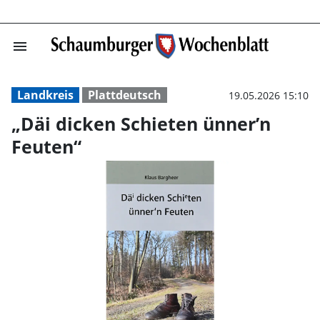
menu
„Däi dicken Sch
Landkreis
Plattdeutsch
19.05.2026 15:10
„Däi dicken Schieten ünner’n
Feuten“