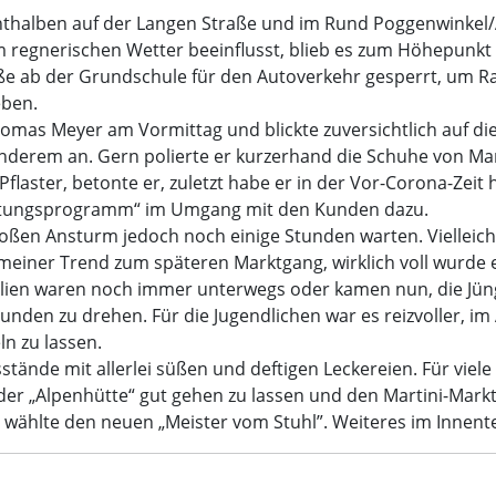
lenthalben auf der Langen Straße und im Rund Poggenwinkel
egnerischen Wetter beeinflusst, blieb es zum Höhepunkt 
ße ab der Grundschule für den Autoverkehr gesperrt, um R
eben.
Thomas Meyer am Vormittag und blickte zuversichtlich auf 
anderem an. Gern polierte er kurzerhand die Schuhe von Ma
flaster, betonte er, zuletzt habe er in der Vor-Corona-Zeit 
altungsprogramm“ im Umgang mit den Kunden dazu.
oßen Ansturm jedoch noch einige Stunden warten. Vielleich
lgemeiner Trend zum späteren Marktgang, wirklich voll wurd
ien waren noch immer unterwegs oder kamen nun, die Jüngs
unden zu drehen. Für die Jugendlichen war es reizvoller, i
n zu lassen.
ände mit allerlei süßen und deftigen Leckereien. Für viele
r „Alpenhütte“ gut gehen zu lassen und den Martini-Markt 
 wählte den neuen „Meister vom Stuhl”. Weiteres im Innentei