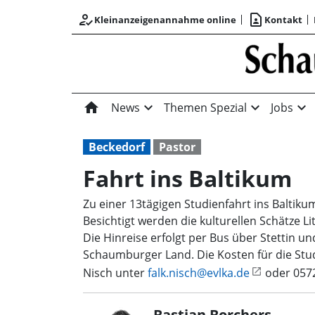
how_to_reg
contact_page
Kleinanzeigenannahme online
Kontakt
home
expand_more
expand_more
expand_more
News
Themen Spezial
Jobs
Beckedorf
Pastor
Fahrt ins Baltikum
Zu einer 13tägigen Studienfahrt ins Baltik
Besichtigt werden die kulturellen Schätze Li
Die Hinreise erfolgt per Bus über Stettin u
Schaumburger Land. Die Kosten für die Stu
Nisch unter
falk.nisch@evlka.de
oder 0572
Bastian Borchers