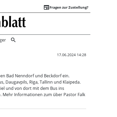
newspaper
Fragen zur Zustellung?
Fahrt ins Baltiku
search
ger
17.06.2024 14:28
den Bad Nenndorf und Beckdorf ein.
s, Daugavpils, Riga, Tallinn und Klaipeda.
Kiel und von dort mit dem Bus ins
o. Mehr Informationen zum über Pastor Falk