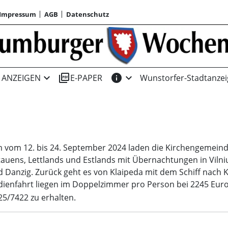
Impressum
AGB
Datenschutz
expand_more
picture_as_pdf
info
expand_more
ANZEIGEN
E-PAPER
Wunstorfer-Stadtanzei
um vom 12. bis 24. September 2024 laden die Kirchengemein
tauens, Lettlands und Estlands mit Übernachtungen in Vilniu
nd Danzig. Zurück geht es von Klaipeda mit dem Schiff nach 
dienfahrt liegen im Doppelzimmer pro Person bei 2245 Eur
5/7422 zu erhalten.