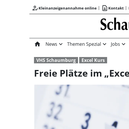
how_to_reg
contact_page
Kleinanzeigenannahme online
Kontakt
home
expand_more
expand_more
expand_more
News
Themen Spezial
Jobs
VHS Schaumburg
Excel Kurs
Freie Plätze im „Exce