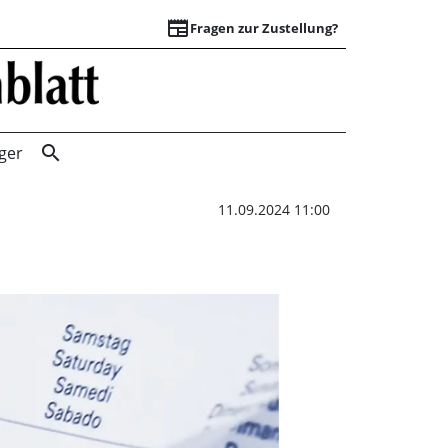
newspaper
Fragen zur Zustellung?
Freie Plätze im „E
search
ger
11.09.2024 11:00