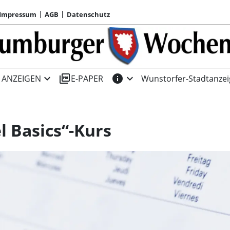
Impressum
AGB
Datenschutz
expand_more
picture_as_pdf
info
expand_more
ANZEIGEN
E-PAPER
Wunstorfer-Stadtanzei
l Basics“-Kurs