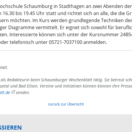
hochschule Schaumburg in Stadthagen an zwei Abenden den K
n 16.30 bis 19.45 Uhr statt und richtet sich an alle, die die
essern möchten. Im Kurs werden grundlegende Techniken der
er Diagramme vermittelt. Er eignet sich sowohl für berufli
nzen. Interessierte können sich unter der Kursnummer 24B5
oder telefonisch unter 05721-7037100 anmelden.
latt.
4 als Redakteurin beim Schaumburger Wochenblatt tätig. Sie betreut sc
uetal und Bad Eilsen. Vereine und Initiativen können können ihre Press
tt.de
senden.
zurück zur Übersicht
SSIEREN