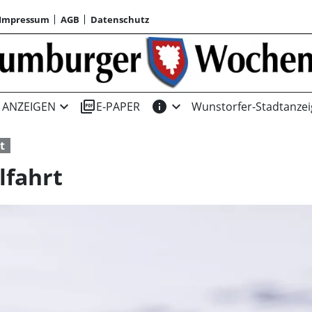
Impressum
AGB
Datenschutz
expand_more
picture_as_pdf
info
expand_more
ANZEIGEN
E-PAPER
Wunstorfer-Stadtanzei
t
lfahrt