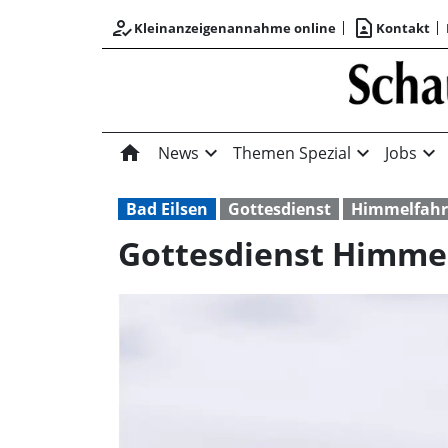
how_to_reg
contact_page
Kleinanzeigenannahme online
Kontakt
home
expand_more
expand_more
expand_more
News
Themen Spezial
Jobs
Bad Eilsen
Gottesdienst
Himmelfahr
Gottesdienst Himme