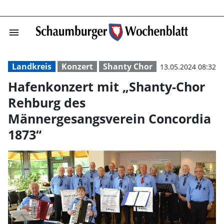
menu
Hafenkonzert mi
Landkreis
Konzert
Shanty Chor
13.05.2024 08:32
Hafenkonzert mit „Shanty-Chor
Rehburg des
Männergesangsverein Concordia
1873“