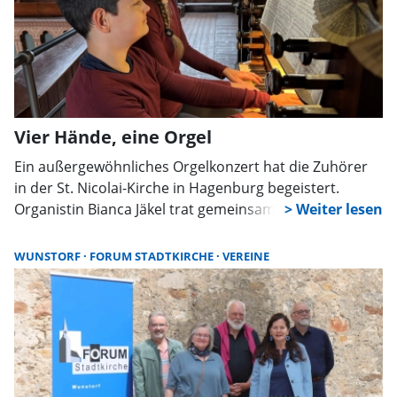
Vier Hände, eine Orgel
Ein außergewöhnliches Orgelkonzert hat die Zuhörer
in der St. Nicolai-Kirche in Hagenburg begeistert.
Organistin Bianca Jäkel trat gemeinsam mit ihrem erst
13-jährigen Schüler Tas Juhasz auf und zeigte
eindrucksvoll die Faszination des vierhändigen Spiels.
WUNSTORF
FORUM STADTKIRCHE
VEREINE