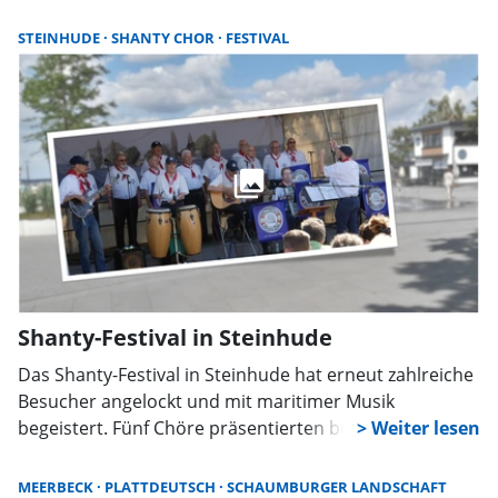
Motto „Swing, Hits & Evergreens” präsentiert die
Formation ein vielseitiges Musikprogramm, welches
STEINHUDE
SHANTY CHOR
FESTIVAL
Generationen verbindet.
Shanty-Festival in Steinhude
Das Shanty-Festival in Steinhude hat erneut zahlreiche
Besucher angelockt und mit maritimer Musik
begeistert. Fünf Chöre präsentierten bei bestem
Sommerwetter ein abwechslungsreiches Programm,
von klassischen Seemannsliedern bis zu modernen
MEERBECK
PLATTDEUTSCH
SCHAUMBURGER LANDSCHAFT