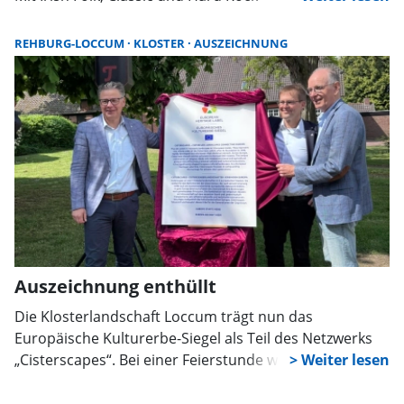
REHBURG-LOCCUM
KLOSTER
AUSZEICHNUNG
Auszeichnung enthüllt
Die Klosterlandschaft Loccum trägt nun das
Europäische Kulturerbe-Siegel als Teil des Netzwerks
„Cisterscapes“. Bei einer Feierstunde wurde die
Auszeichnung enthüllt. Sie würdigt die
grenzüberschreitende Bedeutung zisterziensischer