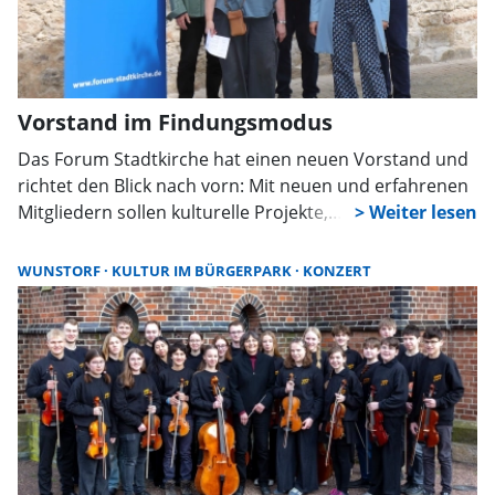
Vorstand im Findungsmodus
Das Forum Stadtkirche hat einen neuen Vorstand und
richtet den Blick nach vorn: Mit neuen und erfahrenen
Mitgliedern sollen kulturelle Projekte,
Erinnerungskultur und die Zusammenarbeit mit
Schulen weiter gestärkt werden. Geplant ist unter
WUNSTORF
KULTUR IM BÜRGERPARK
KONZERT
anderem eine große Anne-Frank-Ausstellung im
Herbst.