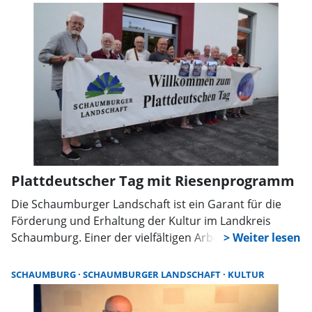
Shanty-Interpretationen.
Plattdeutscher Tag mit Riesenprogramm
Die Schaumburger Landschaft ist ein Garant für die
Förderung und Erhaltung der Kultur im Landkreis
Schaumburg. Einer der vielfältigen Arbeitskreise des
Vereins beschäftigt sich mit dem heimischen Platt.
Hartmut Ahrens, Leiter des Arbeitskreises, trifft sich
SCHAUMBURG
SCHAUMBURGER LANDSCHAFT
KULTUR
seit geraumer Zeit mit örtlichen Akteuren, um das
Event, das dieses Mal in Meerbeck in der