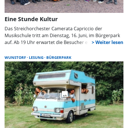
Eine Stunde Kultur
Das Streichorchester Camerata Capriccio der
Musikschule tritt am Dienstag, 16. Juni, im Bürgerpark
auf. Ab 19 Uhr erwartet die Besucher ein
abwechslungsreiches Open-Air-Konzert mit Klassik
sowie bekannten Hits, passend zum 40-jährigen
WUNSTORF
LESUNG
BÜRGERPARK
Bestehen der Musikschule.