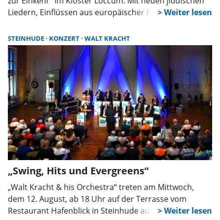
zur Einkehr“ im Kloster Loccum. Mit neuen jiddischen
Liedern, Einflüssen aus europäischer Folklore und
eigenen Kompositionen schlagen die Musiker eine
Brücke zwischen Tradition, Gegenwart und Zukunft.
STEINHUDE
KONZERT
WALT KRACHT
„Swing, Hits und Evergreens“
„Walt Kracht & his Orchestra“ treten am Mittwoch,
dem 12. August, ab 18 Uhr auf der Terrasse vom
Restaurant Hafenblick in Steinhude auf. Unter dem